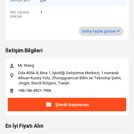
Menşe yeri
Çin
Min sipariş
1
miktarı
Daha fazla göster
İletişim Bilgileri
Mr. Wang
Oda 405A-8, Bina 1, İşbirliği Geliştirme Merkezi, 1 numaralı
Xihuan Kuzey Yolu, Zhongguancun Bilim ve Teknoloji Şehri,
Jingjin, Baodi Bölgesi, Tianjin
+86-186-4921-7906
Şimdi başvurun
En İyi Fiyatı Alın