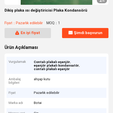
2
/
4
Dikiş plaka ısı değiştiricisi Plaka Kondansörü
Fiyat：Pazarlık edilebilir
MOQ：1
En iyi fiyat
Şimdi başvurun
Ürün Açıklaması
Vurgulamak
,
Contalı plakalı eşanjör
,
eşanjör plakalı kondansatör
contalı plakalı eşanjör
Ambalaj
ahşap kutu
bilgileri
Fiyat
Pazarlık edilebilir
Marka adı
Botai