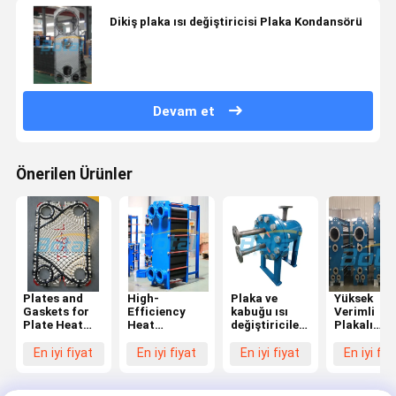
Dikiş plaka ısı değiştiricisi Plaka Kondansörü
Devam et
Önerilen Ürünler
Plates and
High-
Plaka ve
Yüksek
Gaskets for
Efficiency
kabuğu ısı
Verimli
Plate Heat
Heat
değiştiricilerinin
Plakalı
Exchangers
Exchange of
yüksek verimli
Kondenserl
Plate & Shell
ısı
Özelleştiri
En iyi fiyat
En iyi fiyat
En iyi fiyat
En iyi fiy
Heat
değiştiricileri
Yoğuşma
Exchangers
Çözümleri