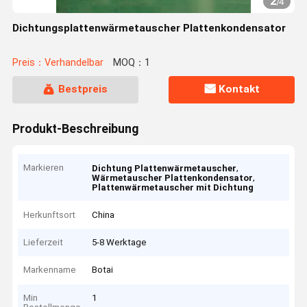
2
/
4
Dichtungsplattenwärmetauscher Plattenkondensator
Preis：Verhandelbar
MOQ：1
Bestpreis
Kontakt
Produkt-Beschreibung
Markieren
,
Dichtung Plattenwärmetauscher
,
Wärmetauscher Plattenkondensator
Plattenwärmetauscher mit Dichtung
Herkunftsort
China
Lieferzeit
5-8 Werktage
Markenname
Botai
Min
1