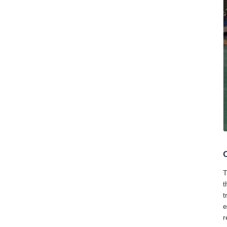
T
t
t
e
r