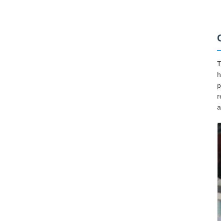
T
h
p
r
a