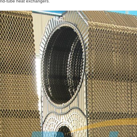
nd-tube heat exchangers.