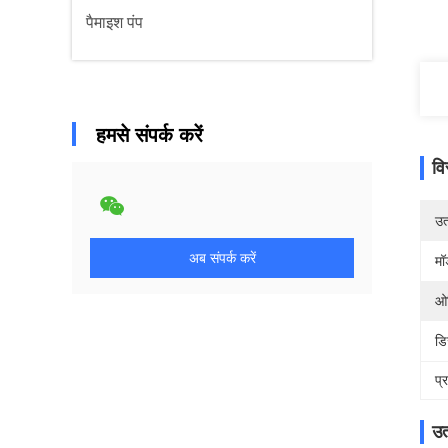
पैमाइश पंप
हमसे संपर्क करें
वि
उत्
अब संपर्क करें
मॉ
ओर
डि
प्
उत