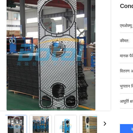
Con
एमओक्यू:
कीमत:
मानक पैक
वितरण अ
भुगतान व
आपूर्ति क्
स