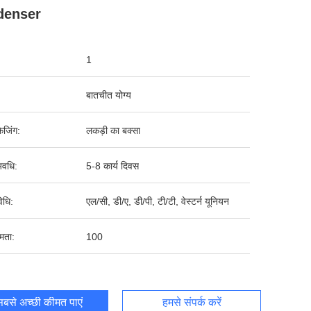
denser
1
बातचीत योग्य
ेजिंग:
लकड़ी का बक्सा
वधि:
5-8 कार्य दिवस
िधि:
एल/सी, डी/ए, डी/पी, टी/टी, वेस्टर्न यूनियन
षमता:
100
बसे अच्छी कीमत पाएं
हमसे संपर्क करें