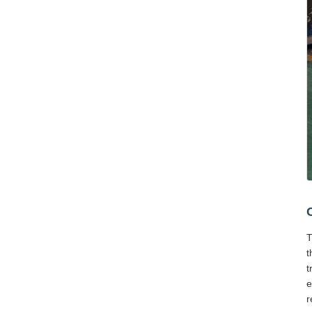
T
t
t
e
r