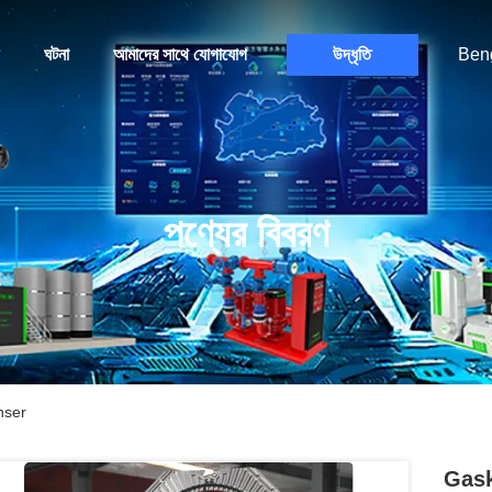
ঘটনা
আমাদের সাথে যোগাযোগ
উদ্ধৃতি
Beng
পণ্যের বিবরণ
nser
Gask