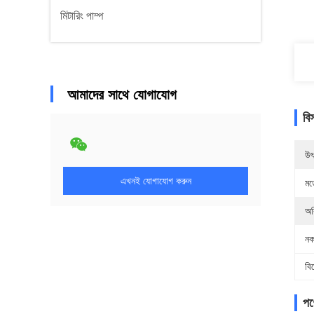
মিটারিং পাম্প
আমাদের সাথে যোগাযোগ
বি
উৎ
এখনই যোগাযোগ করুন
মড
অর
নক
বি
পণ্