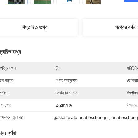
বিস্তারিত তথ্য
পণ্যের বর্ণনা
স্তারিত তথ্য
পত্তি স্থল
চীন
পরিচিতি
েল নম্বার
প্লেট কনডেন্সার
ডেলিভার
িজিও:
তিয়ান জিন, চীন
উৎপাদন 
শা চাপ:
2.2m/PA
উপাদান
শেষভাবে তুলে ধরা:
gasket plate heat exchanger
, 
heat exchang
যের বর্ণনা