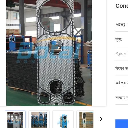
Con
MOQ:
মূল্য:
স্ট্যান্ডার্
বিতরণ সম
অর্থ প্রদ
সরবরাহ ক্