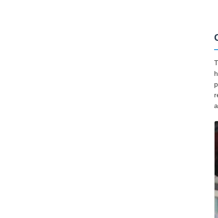
T
h
p
r
a