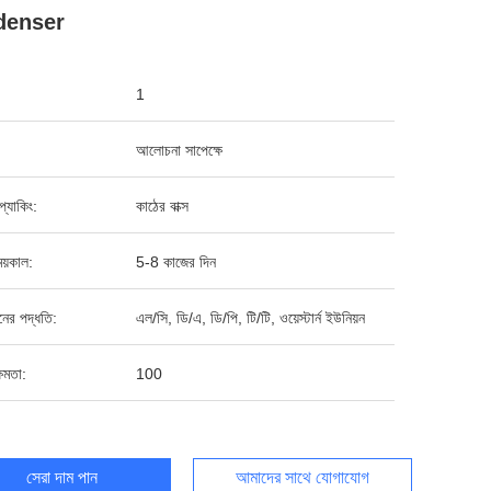
denser
1
আলোচনা সাপেক্ষে
ড প্যাকিং:
কাঠের বাক্স
য়কাল:
5-8 কাজের দিন
ানের পদ্ধতি:
এল/সি, ডি/এ, ডি/পি, টি/টি, ওয়েস্টার্ন ইউনিয়ন
ষমতা:
100
সেরা দাম পান
আমাদের সাথে যোগাযোগ