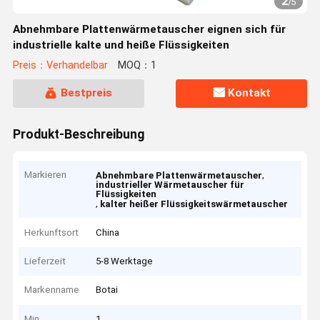
2
/
5
Abnehmbare Plattenwärmetauscher eignen sich für
industrielle kalte und heiße Flüssigkeiten
Preis：Verhandelbar
MOQ：1
Bestpreis
Kontakt
Produkt-Beschreibung
Markieren
,
Abnehmbare Plattenwärmetauscher
industrieller Wärmetauscher für
Flüssigkeiten
,
kalter heißer Flüssigkeitswärmetauscher
Herkunftsort
China
Lieferzeit
5-8 Werktage
Markenname
Botai
Min
1