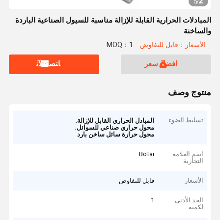
2
5
/
المبادلات الحرارية القابلة للإزالة مناسبة للسيول الصناعية الباردة
والساخنة
الأسعار：قابل للتفاوض
MOQ：1
افضل سعر
ﺎﺘﺼﻟ ﺍﻶﻧ
منتوج وصف
تسليط الضوء
,
المبادل الحراري القابل للإزالة
,
محول حراري صناعي للسوائل
محول حرارة سائل ساخن بارد
اسم العلامة
Botai
التجارية
الأسعار
قابل للتفاوض
الحد الأدنى
1
لكمية