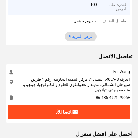
القدرة على
100
العرض
تفاصيل التغليف
صندوق خشبي
عرض المزيد
تفاصيل الاتصال
Mr. Wang
الغرفة 405A-8، المبنى 1، مركز التنمية التعاونية، رقم 1 طريق
شيوهان الشمالي، مدينة زانغغوانكون للعلوم والتكنولوجيا، جينجين،
منطقة باودي، تيانجين
+86-186-4921-7906
ﺎﺘﺼﻟ ﺍﻶﻧ
احصل على افضل سعر ل