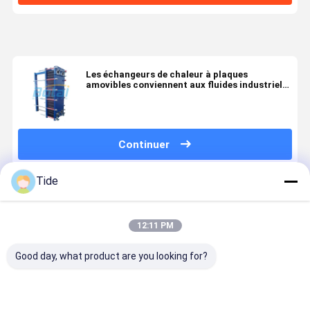
Les échangeurs de chaleur à plaques
amovibles conviennent aux fluides industriels
froids et chauds
Continuer
Tide
Produits Recommandés
12:11 PM
Good day, what product are you looking for?
Plaques et
Échangeurs
Échangeurs
Condenseu
joints pour
de chaleur à
de chaleur à
à plaques 