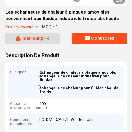
2
/
5
Les échangeurs de chaleur à plaques amovibles
conviennent aux fluides industriels froids et chauds
Prix：Négociable
MOQ：1
meilleur prix
Contactez
Description De Produit
Surligner
,
Échangeur de chaleur à plaque amovible
échangeur de chaleur industriel pour
fluides
,
échangeur de chaleur pour fluides chauds
froids
Capacité
100
d'approvisionnement
Conditions
LC, D/A, D/P, T/T, Western Union
de paiement