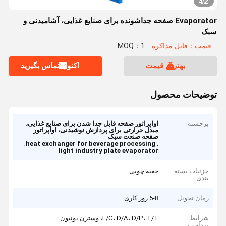
2
4
/
Evaporator صفحه جداشونده برای صنایع غذایی، آشامیدنی و
سبک
قیمت：قابل مذاکره
MOQ：1
بهترین قیمت
اکنون تماس بگیرید
توضیحات محصول
برجسته
اواپراتور صفحه قابل جدا شدن برای صنایع غذایی،
مبدل حرارتی برای پردازش نوشیدنی، اواپراتور
صفحه صنعت سبک
,
,
heat exchanger for beverage processing
light industry plate evaporator
جزئیات بسته
جعبه چوبی
بندی
زمان تحویل
5-8 روز کاری
شرایط
L/C، D/A، D/P، T/T، وسترن یونیون
پرداخت