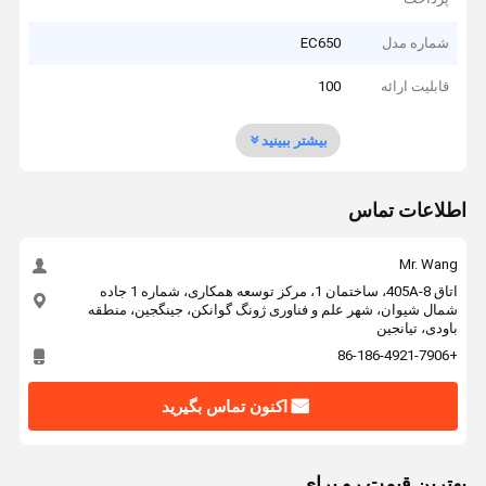
شماره مدل
EC650
قابلیت ارائه
100
بیشتر ببینید
اطلاعات تماس
Mr. Wang
اتاق 405A-8، ساختمان 1، مرکز توسعه همکاری، شماره 1 جاده
شمال شیوان، شهر علم و فناوری ژونگ گوانکن، جینگجین، منطقه
باودی، تیانجین
+86-186-4921-7906
اکنون تماس بگیرید
بهترين قيمت رو براي