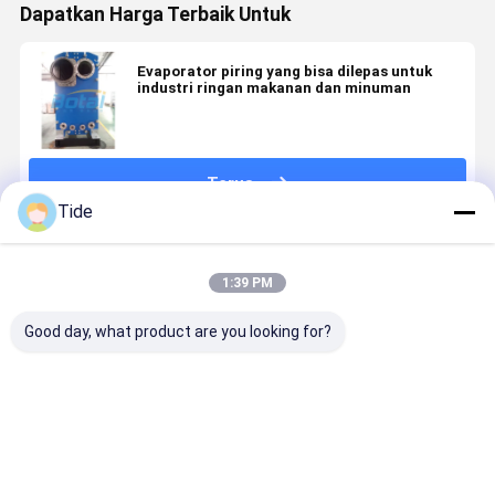
Dapatkan Harga Terbaik Untuk
Evaporator piring yang bisa dilepas untuk
industri ringan makanan dan minuman
Terus
Tide
Rekomendasi Produk
1:39 PM
Good day, what product are you looking for?
Plates and
High-
Pertukaran
Kondensor
Gaskets for
Efficiency
panas yang
Pelat
Plate Heat
Heat
efisien dari
Efisiensi
Exchangers
Exchange of
pertukangan
Tinggi Sol
Plate & Shell
panas pelat
Kondensas
Harga terbaik
Harga terbaik
Harga terbaik
Harga terb