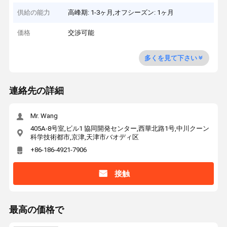
供給の能力
高峰期: 1-3ヶ月,オフシーズン: 1ヶ月
価格
交渉可能
多くを見て下さい
連絡先の詳細
Mr. Wang
405A-8号室,ビル1 協同開発センター,西華北路1号,中川クーン
科学技術都市,京津,天津市バオディ区
+86-186-4921-7906
接触
最高の価格で