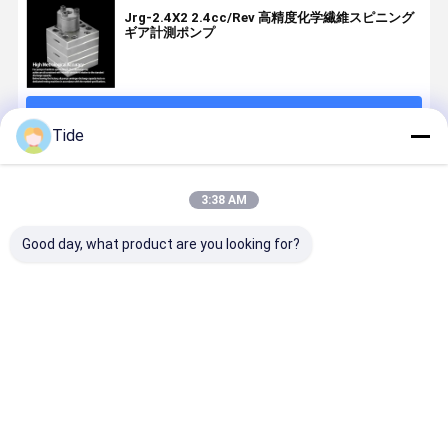
Jrg-2.4X2 2.4cc/Rev 高精度化学繊維スピニング
ギア計測ポンプ
続行
Tide
推薦されたプロダクト
3:38 AM
Good day, what product are you looking for?
1 入口 2 出口
0.6-3.6cc/Rev
Jrg 化学繊維お
高圧40MP
ペットナイロ
化学繊維紡績
よび接着剤注
Jrg スピニ
ンフィラメン
定量ポンプ (1
入システム内
ギアポンプ 
トスピニング
入口 2 出口)
の高粘度ポリ
学繊維の挤
のためのスピ
マー溶融用接
とポリウレ
ベストプライス
ベストプライス
ベストプライス
ベストプラ
ニングメータ
着剤ギア ポン
ン発泡ライ
ーポンプ
プ