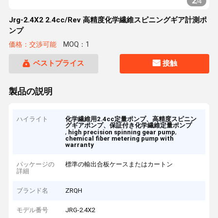
2
/
4
Jrg-2.4X2 2.4cc/Rev 高精度化学繊維スピニングギア計測ポ
ンプ
価格：交渉可能
MOQ：1
ベストプライス
接触
製品の説明
ハイライト
化学繊維用2.4cc定量ポンプ、高精度スピニン
グギアポンプ、保証付き化学繊維定量ポンプ
,
,
high precision spinning gear pump
chemical fiber metering pump with
warranty
パッケージの
標準の輸出合板ケースまたはカートン
詳細
ブランド名
ZRQH
モデル番号
JRG-2.4X2