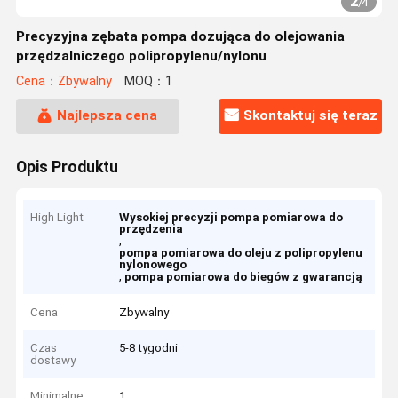
2
/
4
Precyzyjna zębata pompa dozująca do olejowania
przędzalniczego polipropylenu/nylonu
Cena：Zbywalny
MOQ：1
Najlepsza cena
Skontaktuj się teraz
Opis Produktu
High Light
Wysokiej precyzji pompa pomiarowa do
przędzenia
,
pompa pomiarowa do oleju z polipropylenu
nylonowego
,
pompa pomiarowa do biegów z gwarancją
Cena
Zbywalny
Czas
5-8 tygodni
dostawy
Minimalne
1