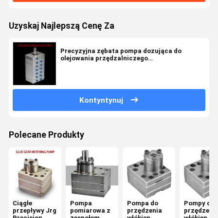
Uzyskaj Najlepszą Cenę Za
Precyzyjna zębata pompa dozująca do
olejowania przędzalniczego
polipropylenu/nylonu
Kontyntynuj
Polecane Produkty
Ciągłe
Pompa
Pompa do
Pompy do
przepływy Jrg
pomiarowa z
przędzenia
przędzenia
Precision
zespołem
włókien
włókien