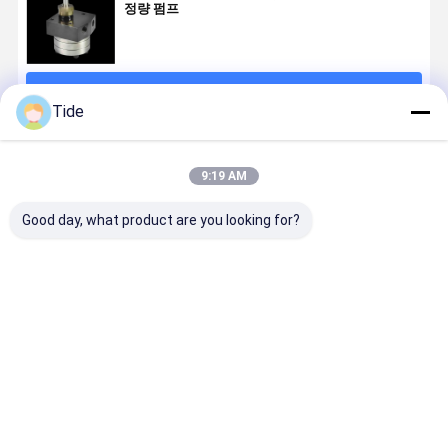
정량 펌프
계속하다
Tide
추천된 제품
9:19 AM
Good day, what product are you looking for?
일정한 흐름
Jrg 시리즈 접
스테이플 섬유
Jrg 시리즈 (
Jrg 정밀 기어
착기 기어 측정
회전 펌프 폴리
30cc/rev)
측정 펌프
펌프 40-
우레탄 폼링
테이플 섬유
125cc/R PUR
PUR 핫 슬로트
전 펌프 고 
뜨거운 녹음 접
접착 코팅을 위
및 압력 저
최고의 가격
최고의 가격
최고의 가격
최고의 가
착제 및 폴리우
한 기어 미터링
레탄 폼
펌프