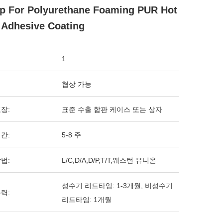
 For Polyurethane Foaming PUR Hot
 Adhesive Coating
1
협상 가능
장:
표준 수출 합판 케이스 또는 상자
간:
5-8 주
법:
L/C,D/A,D/P,T/T,웨스턴 유니온
성수기 리드타임: 1-3개월, 비성수기
력:
리드타임: 1개월