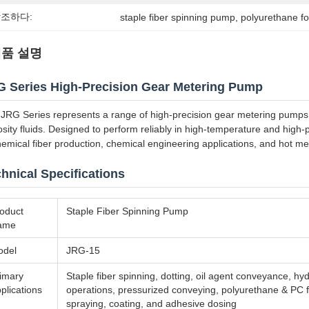
조하다:
staple fiber spinning pump
, 
polyurethane f
품 설명
 Series High-Precision Gear Metering Pump
JRG Series represents a range of high-precision gear metering pumps e
osity fluids. Designed to perform reliably in high-temperature and hig
hemical fiber production, chemical engineering applications, and hot mel
hnical Specifications
oduct
Staple Fiber Spinning Pump
ame
odel
JRG-15
imary
Staple fiber spinning, dotting, oil agent conveyance, hyd
plications
operations, pressurized conveying, polyurethane & PC 
spraying, coating, and adhesive dosing