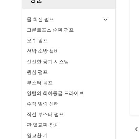
물 회전 펌프
그룬트포스 순환 펌프
오수 펌프
선박 소방 설비
신선한 공기 시스템
원심 펌프
부스터 펌프
양털의 최하등급 드라이브
수직 밀링 센터
직선 부스터 펌프
판 열교환 장치
열교환 기