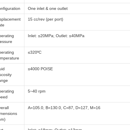
nfiguration
One inlet & one outlet
splacement
15 cc/rev (per port)
te
erating
Inlet: ≤20MPa; Outlet: ≤40MPa
essure
erating
≤320ºC
mperature
uid
≤4000 POISE
scosity
ange
erating
5~40 rpm
peed
erall
A=105.0, B=130.0, C=87, D=127, M=16
mensions
mm)