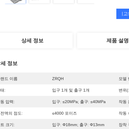
최고
상세 정보
제품 설명
세 정보
랜드 이름
ZRQH
모델 
태:
입구 1개 및 출구 1개
변위(
동 압력:
입구: ≤20MPa; 출구: ≤40MPa
작동 
전액의 점도:
≤4000 포이즈
작동 
트 크기:
입구: Φ18mm; 출구: Φ13mm
장착 