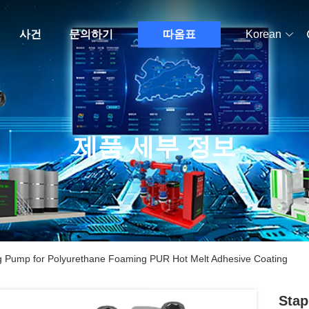
사건
문의하기
따옴표
Korean
제품 세부 정보
g Pump for Polyurethane Foaming PUR Hot Melt Adhesive Coating
Stap