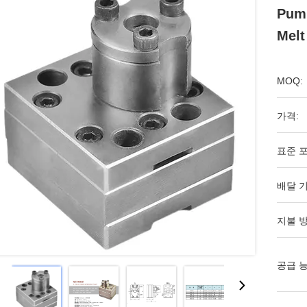
Pump
Melt
MOQ:
가격:
표준 포
배달 기
지불 방
공급 능