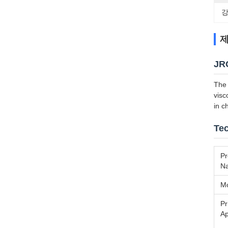
강
제
JRG
The 
visc
in c
Tec
Pr
N
M
Pr
Ap