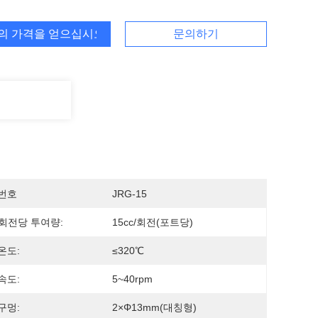
의 가격을 얻으십시오
문의하기
번호
JRG-15
회전당 투여량:
15cc/회전(포트당)
온도:
≤320℃
속도:
5~40rpm
구멍:
2×Φ13mm(대칭형)