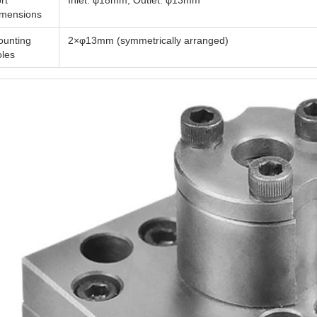
rt
Inlet: φ18mm; Outlet: φ13mm
mensions
unting
2×φ13mm (symmetrically arranged)
les