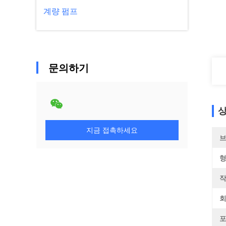
계량 펌프
문의하기
상
지금 접촉하세요
브
형
작
회
포