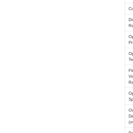
Co
Di
Ra
Op
Pr
Op
Te
Fl
Vi
R
Op
S
Ov
Di
(