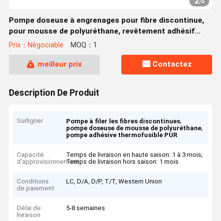
2
/
4
Pompe doseuse à engrenages pour fibre discontinue,
pour mousse de polyuréthane, revêtement adhésif
thermofusible PUR
Prix：Négociable
MOQ：1
meilleur prix
Contactez
Description De Produit
Surligner
,
Pompe à filer les fibres discontinues
,
pompe doseuse de mousse de polyuréthane
pompe adhésive thermofusible PUR
Capacité
Temps de livraison en haute saison: 1 à 3 mois;
d'approvisionnement
Temps de livraison hors saison: 1 mois
Conditions
LC, D/A, D/P, T/T, Western Union
de paiement
Délai de
5-8 semaines
livraison