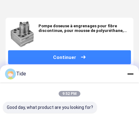
Pompe doseuse à engrenages pour fibre
discontinue, pour mousse de polyuréthane,
revêtement adhésif thermofusible PUR
Continuer
Tide
Produits Recommandés
9:52 PM
Good day, what product are you looking for?
Jrg-2.4X2
1 entrée 2
0.6-3.6cc/rev
Jrg pompe
pompe de
sorties
pompe de
engrenage
mesure à
pompe à
mesure à
de colle po
haute
mesurer la
rotation de
la fusion d