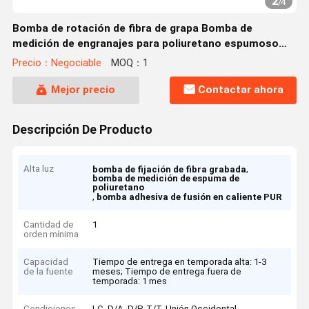
2
/
4
Bomba de rotación de fibra de grapa Bomba de
medición de engranajes para poliuretano espumoso
PUR Revestimiento adhesivo de fusión en caliente
Precio：Negociable
MOQ：1
Mejor precio
Contactar ahora
Descripción De Producto
Alta luz
,
bomba de fijación de fibra grabada
bomba de medición de espuma de
poliuretano
,
bomba adhesiva de fusión en caliente PUR
Cantidad de
1
orden mínima
Capacidad
Tiempo de entrega en temporada alta: 1-3
de la fuente
meses; Tiempo de entrega fuera de
temporada: 1 mes
Condiciones
LC, D/A, D/P, T/T, Unión Occidental