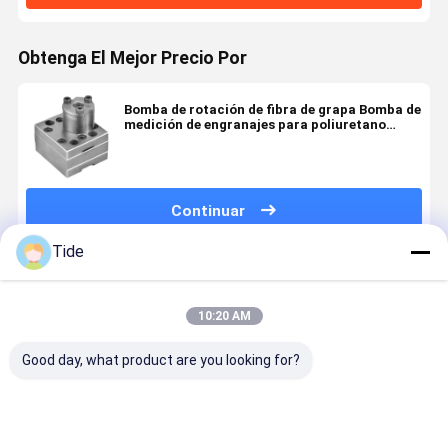
Obtenga El Mejor Precio Por
Bomba de rotación de fibra de grapa Bomba de
medición de engranajes para poliuretano
espumoso PUR Revestimiento adhesivo de
fusión en caliente
Continuar
Tide
Productos Recomendados
10:20 AM
Good day, what product are you looking for?
Jrg-2.4X2
1 Inlet 2
0.6-3.6cc/Rev
Jrg Glue G
2.4cc/Rev
Outlets
Chemical
Pump for