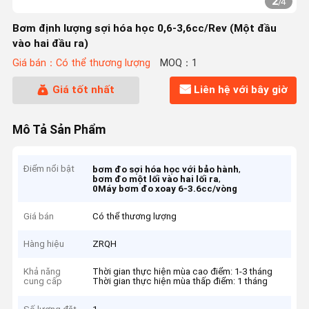
2
/
4
Bơm định lượng sợi hóa học 0,6-3,6cc/Rev (Một đầu
vào hai đầu ra)
Giá bán：Có thể thương lượng
MOQ：1
Giá tốt nhất
Liên hệ với bây giờ
Mô Tả Sản Phẩm
Điểm nổi bật
,
bơm đo sợi hóa học với bảo hành
,
bơm đo một lối vào hai lối ra
0Máy bơm đo xoay 6-3.6cc/vòng
Giá bán
Có thể thương lượng
Hàng hiệu
ZRQH
Khả năng
Thời gian thực hiện mùa cao điểm: 1-3 tháng
cung cấp
Thời gian thực hiện mùa thấp điểm: 1 tháng