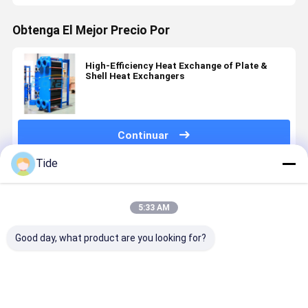
Obtenga El Mejor Precio Por
High-Efficiency Heat Exchange of Plate &
Shell Heat Exchangers
Continuar
Tide
Productos Recomendados
5:33 AM
Good day, what product are you looking for?
Plates and
Intercambiadores
Condensadores
Evaporado
Gaskets for
de calor de
de Placas de
de placas
Plate Heat
alta
Alta
desmontab