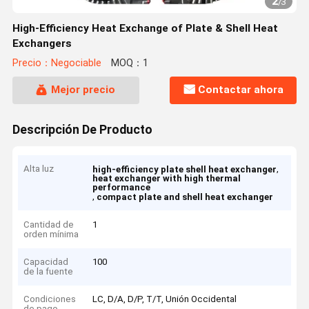
2
/
3
High-Efficiency Heat Exchange of Plate & Shell Heat
Exchangers
Precio：Negociable
MOQ：1
Mejor precio
Contactar ahora
Descripción De Producto
Alta luz
,
high-efficiency plate shell heat exchanger
heat exchanger with high thermal
performance
,
compact plate and shell heat exchanger
Cantidad de
1
orden mínima
Capacidad
100
de la fuente
Condiciones
LC, D/A, D/P, T/T, Unión Occidental
de pago