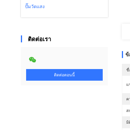
ปั๊มวัดแสง
ติดต่อเรา
ข
ชื
ติดต่อตอนนี้
แ
ค
สก
ม