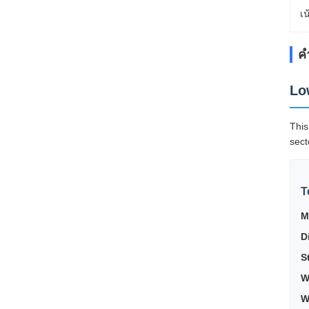
เน
ค
Lo
This
sect
T
M
D
S
W
W