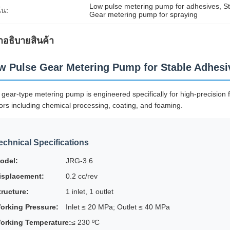
Low pulse metering pump for adhesives
, 
S
้น:
Gear metering pump for spraying
ําอธิบายสินค้า
w Pulse Gear Metering Pump for Stable Adhesiv
 gear-type metering pump is engineered specifically for high-precision fl
ors including chemical processing, coating, and foaming.
echnical Specifications
odel:
JRG-3.6
isplacement:
0.2 cc/rev
tructure:
1 inlet, 1 outlet
orking Pressure:
Inlet ≤ 20 MPa; Outlet ≤ 40 MPa
orking Temperature:
≤ 230 ºC