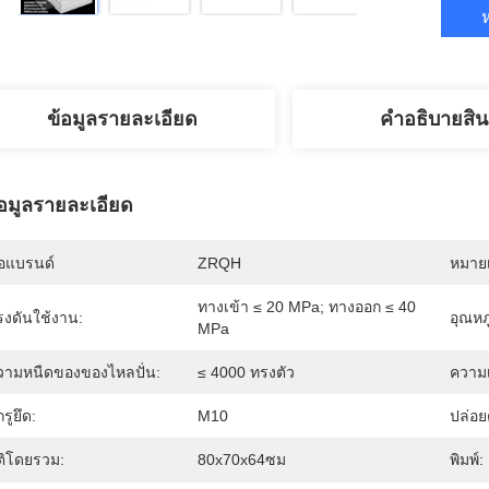
ห
ข้อมูลรายละเอียด
คําอธิบายสิน
้อมูลรายละเอียด
่อแบรนด์
ZRQH
หมายเ
ทางเข้า ≤ 20 MPa; ทางออก ≤ 40 
รงดันใช้งาน:
อุณหภ
MPa
วามหนืดของของไหลปั่น:
≤ 4000 ทรงตัว
ความ
รูยึด:
M10
ปล่อย
ิติโดยรวม:
80x70x64ซม
พิมพ์: