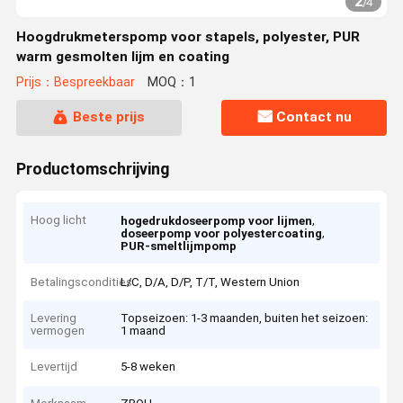
2
/
4
Hoogdrukmeterspomp voor stapels, polyester, PUR
warm gesmolten lijm en coating
Prijs：Bespreekbaar
MOQ：1
Beste prijs
Contact nu
Productomschrijving
Hoog licht
,
hogedrukdoseerpomp voor lijmen
,
doseerpomp voor polyestercoating
PUR-smeltlijmpomp
Betalingscondities
L/C, D/A, D/P, T/T, Western Union
Levering
Topseizoen: 1-3 maanden, buiten het seizoen:
vermogen
1 maand
Levertijd
5-8 weken