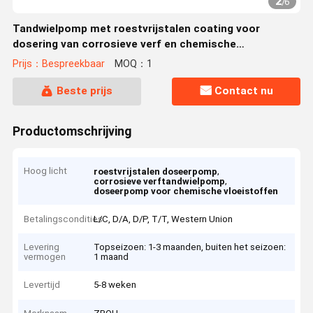
2
/
6
Tandwielpomp met roestvrijstalen coating voor
dosering van corrosieve verf en chemische
vloeistoffen
Prijs：Bespreekbaar
MOQ：1
Beste prijs
Contact nu
Productomschrijving
Hoog licht
,
roestvrijstalen doseerpomp
,
corrosieve verftandwielpomp
doseerpomp voor chemische vloeistoffen
Betalingscondities
L/C, D/A, D/P, T/T, Western Union
Levering
Topseizoen: 1-3 maanden, buiten het seizoen:
vermogen
1 maand
Levertijd
5-8 weken