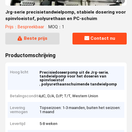
2
/
4
Jrg-serie precisietandwielpomp, stabiele dosering voor
spinvloeistof, polyurethaan en PC-schuim
Prijs：Bespreekbaar
MOQ：1
Beste prijs
Contact nu
Productomschrijving
Hoog licht
,
Precisiedoseerpomp uit de Jrg-serie
tandwielpomp voor het doseren van
spinvloeistof
,
polyurethaanschuimende tandwielpomp
Betalingscondities
L/C, D/A, D/P, T/T, Western Union
Levering
Topseizoen: 1-3 maanden, buiten het seizoen:
vermogen
1 maand
Levertijd
5-8 weken