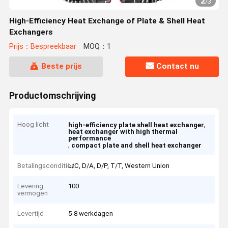
2
/
3
High-Efficiency Heat Exchange of Plate & Shell Heat
Exchangers
Prijs：Bespreekbaar
MOQ：1
Beste prijs
Contact nu
Productomschrijving
Hoog licht
,
high-efficiency plate shell heat exchanger
heat exchanger with high thermal
performance
,
compact plate and shell heat exchanger
Betalingscondities
L/C, D/A, D/P, T/T, Western Union
Levering
100
vermogen
Levertijd
5-8 werkdagen