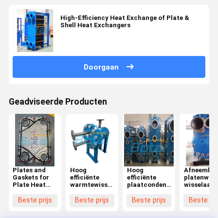
High-Efficiency Heat Exchange of Plate &
Shell Heat Exchangers
Doorgaan
Geadviseerde Producten
Plates and
Hoog
Hoog
Afneembar
Gaskets for
efficiënte
efficiënte
platenwar
Plate Heat
warmtewisselaars
plaatcondensatoren
wisselaar
Exchangers
van plaat- en
Op maat
voor
schelpenwarmtewisselaars
gemaakte
voedingsmi
Beste prijs
Beste prijs
Beste prijs
Beste pri
condensatieoplossingen
dranken en
lichte