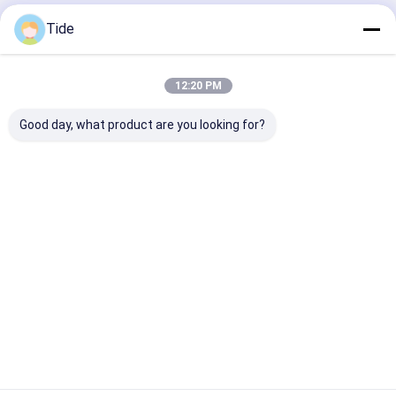
industrie
Tide
Thuis
Ongeveer
Contacteer
Desktop
ons
ons
Site
12:20 PM
Sitemap
Privacybeleid
Kwaliteit
Watercirculatiepomp
China Fabriek.Copyright © 2026
Good day, what product are you looking for?
Tianjin Shiny-Metals Technology Co., Ltd.. All Rights Reserved.
Thuis
Producten
Over Ons
Fabrieksreis