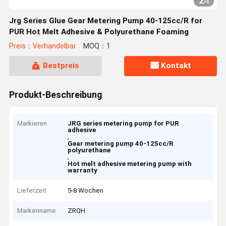
2
/
4
Jrg Series Glue Gear Metering Pump 40-125cc/R for
PUR Hot Melt Adhesive & Polyurethane Foaming
Preis：Verhandelbar
MOQ：1
Bestpreis
Kontakt
Produkt-Beschreibung
Markieren
JRG series metering pump for PUR
adhesive
,
Gear metering pump 40-125cc/R
polyurethane
,
Hot melt adhesive metering pump with
warranty
Lieferzeit
5-8 Wochen
Markenname
ZRQH