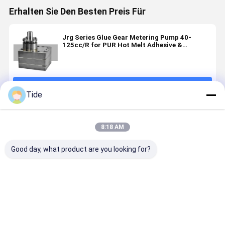
Erhalten Sie Den Besten Preis Für
Jrg Series Glue Gear Metering Pump 40-
125cc/R for PUR Hot Melt Adhesive &
Polyurethane Foaming
Fortsetzen
Tide
Empfohlene Produkte
8:18 AM
Good day, what product are you looking for?
Constant
Staple Fiber
Jrg Series (6-
High
Flow Jrg
Spinning
30cc/rev)
Precision
Precision
Pump Gear
Staple Fiber
Jrg-30 Sta
Gear
Metering
Spinning
Fiber
Metering
Pump for
Pump High
Spinning