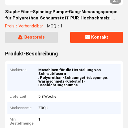
2
/
4
Staple-Fiber-Spinning-Pumpe-Gang-Messungspumpe
für Polyurethan-Schaumstoff-PUR-Hochschmelz-
Klebstoffbeschichtung
Preis：Verhandelbar
MOQ：1
Bestpreis
Kontakt
Produkt-Beschreibung
Markieren
Maschinen für die Herstellung von
Schraubfasern
,
,
Polyurethan-Schaumgetriebepumpe
Warmschmelz-Klebstoff-
Beschichtungspumpe
Lieferzeit
5-8 Wochen
Markenname
ZRQH
Min
1
Bestellmenge