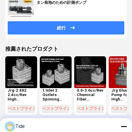
タン発泡のための計測ポンプ
続行
推薦されたプロダクト
Jrg-2.4X2
1 Inlet 2
0.6-3.6cc/Rev
Jrg Glue G
2.4cc/Rev
Outlets
Chemical
Pump for
High
Spinning
Fiber
High
Precision
Metering
Spinning
Viscosity
Chemical
Pump for Pet
Metering
Polymer M
ベストプライス
ベストプライス
ベストプライス
ベストプラ
Fiber
Nylon
Pump (One
in Chemica
Spinning
Filament
Inlet Two
Fiber &
Gear
Spinning
Outlets)
Adhesive
Metering
Dosing
Tide
Pump
System