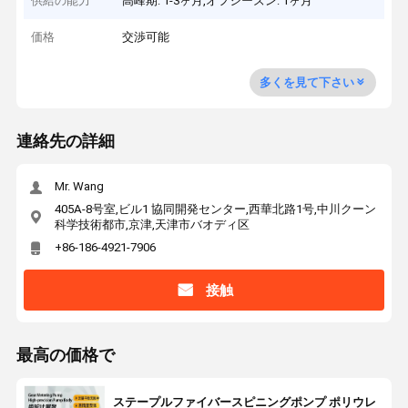
供給の能力
高峰期: 1-3ヶ月,オフシーズン: 1ヶ月
価格
交渉可能
多くを見て下さい
連絡先の詳細
Mr. Wang
405A-8号室,ビル1 協同開発センター,西華北路1号,中川クーン
科学技術都市,京津,天津市バオディ区
+86-186-4921-7906
接触
最高の価格で
ステープルファイバースピニングポンプ ポリウレ