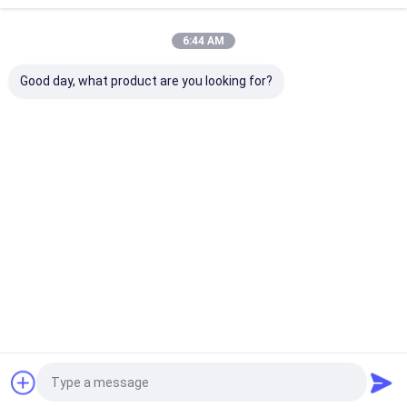
Desktop Site
ホーム
企業情報
お問い合わせ
6:44 AM
地図
プライバシーポリシー規約
品質
水循環ポンプ
中国工場.Copyright © 2026 Tianjin Shiny-Metals
Good day, what product are you looking for?
Technology Co., Ltd.. All Rights Reserved.
ホーム
製品
企業情報
会社案内