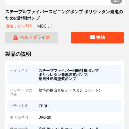
2
/
4
ステープルファイバースピニングポンプ ポリウレタン発泡の
ための計測ポンプ
価格：交渉可能
MOQ：1
ベストプライス
接触
製品の説明
ハイライト
,
スチープファイバー回転計量ポンプ
,
ポリウレタン発泡装置ポンプ
熱溶性粘着塗装ポンプ
パッケージの
標準の輸出合板ケースまたはカートン
詳細
ブランド名
ZRQH
モデル番号
JRG-20