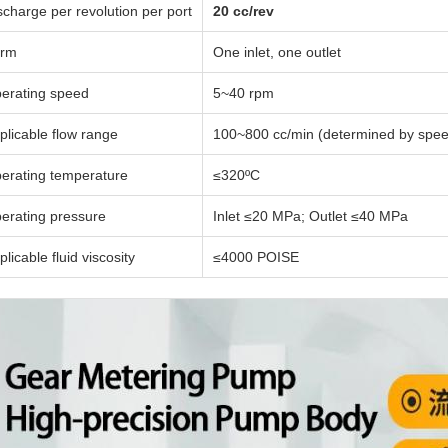
scharge per revolution per port
20 cc/rev
rm
One inlet, one outlet
erating speed
5~40 rpm
plicable flow range
100~800 cc/min (determined by spe
erating temperature
≤320ºC
erating pressure
Inlet ≤20 MPa; Outlet ≤40 MPa
plicable fluid viscosity
≤4000 POISE