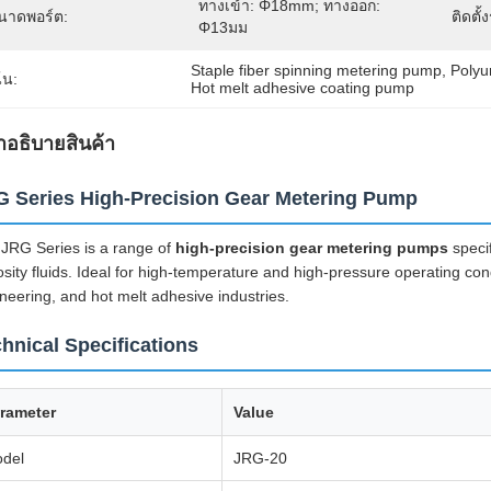
ทางเข้า: Φ18mm; ทางออก: 
นาดพอร์ต:
ติดตั้ง
Φ13มม
Staple fiber spinning metering pump
, 
Polyu
้น:
Hot melt adhesive coating pump
ําอธิบายสินค้า
 Series High-Precision Gear Metering Pump
JRG Series is a range of
high-precision gear metering pumps
specif
osity fluids. Ideal for high-temperature and high-pressure operating condi
neering, and hot melt adhesive industries.
hnical Specifications
rameter
Value
del
JRG-20