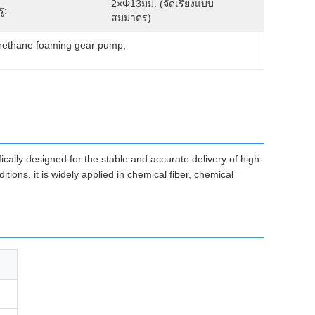
2×φ13มม. (จัดเรียงแบบ
รู:
สมมาตร)
rethane foaming gear pump
, 
ically designed for the stable and accurate delivery of high-
tions, it is widely applied in chemical fiber, chemical