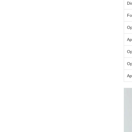
Di
Fo
Op
Ap
Op
Op
Ap