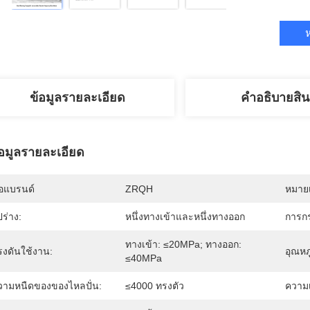
ห
ข้อมูลรายละเอียด
คําอธิบายสิน
้อมูลรายละเอียด
่อแบรนด์
ZRQH
หมายเ
ปร่าง:
หนึ่งทางเข้าและหนึ่งทางออก
การกร
ทางเข้า: ≤20MPa; ทางออก: 
รงดันใช้งาน:
อุณหภ
≤40MPa
วามหนืดของของไหลปั่น:
≤4000 ทรงตัว
ความ