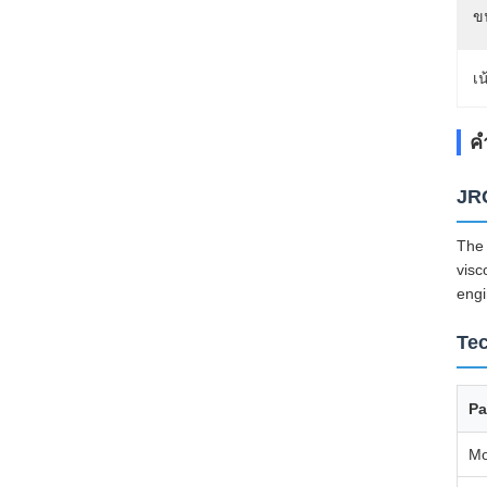
ข
เน
ค
JRG
The 
visc
engi
Tec
Pa
Mo