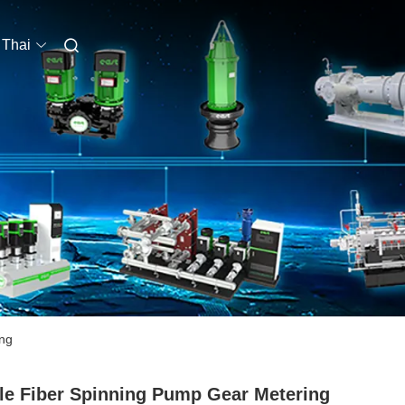
Thai
ing
le Fiber Spinning Pump Gear Metering