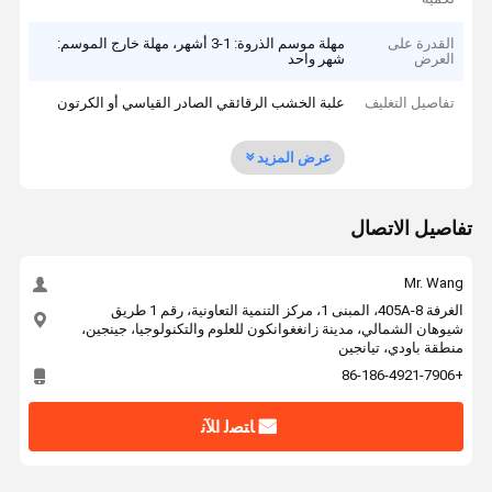
القدرة على
مهلة موسم الذروة: 1-3 أشهر، مهلة خارج الموسم:
العرض
شهر واحد
تفاصيل التغليف
علبة الخشب الرقائقي الصادر القياسي أو الكرتون
عرض المزيد
تفاصيل الاتصال
Mr. Wang
الغرفة 405A-8، المبنى 1، مركز التنمية التعاونية، رقم 1 طريق
شيوهان الشمالي، مدينة زانغغوانكون للعلوم والتكنولوجيا، جينجين،
منطقة باودي، تيانجين
+86-186-4921-7906
ﺎﺘﺼﻟ ﺍﻶﻧ