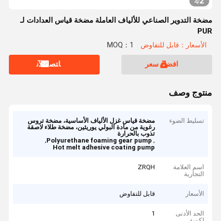
2
4
/
مضخة التدوير الصناعي للألياف العاملة مضخة قياس العدادات لـ
PUR
الأسعار：قابل للتفاوض
MOQ：1
افضل سعر
ﺎﺘﺼﻟ ﺍﻶﻧ
منتوج وصف
تسليط الضوء
مضخة قياس غزل الألياف الأساسية، مضخة تروس
رغوية من مادة البولي يوريثين، مضخة طلاء لاصقة
تذوب بالحرارة
,
,
Polyurethane foaming gear pump
Hot melt adhesive coating pump
اسم العلامة
ZRQH
التجارية
الأسعار
قابل للتفاوض
الحد الأدنى
1
لكمية