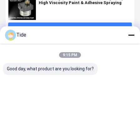
High Viscosity Paint & Adhesive Spraying
続行
Tide
推薦されたプロダクト
9:15 PM
Good day, what product are you looking for?
ポリプロピレ
Jrgyシリーズ1
Jrgyシリーズ
低パルス12
ン/ナイロンス
入口12出口精
12出口ギアポ
口ギアオイ
ピニングオイ
密回転器ポン
ンプ 化学繊維
ポンプ 化学
ル用高精度ギ
プ 化学繊維高
のスピニング
維スピニン
アメーターポ
速油化
オイル
生産ライン
ベストプライス
ベストプライス
ベストプライス
ベストプラ
ンプ