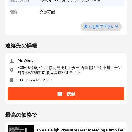
供給の能力
高峰期: 1-3ヶ月,オフシーズン: 1ヶ月
価格
交渉可能
多くを見て下さい
連絡先の詳細
Mr. Wang
405A-8号室,ビル1 協同開発センター,西華北路1号,中川クーン
科学技術都市,京津,天津市バオディ区
+86-186-4921-7906
接触
最高の価格で
15MPa High Pressure Gear Metering Pump for