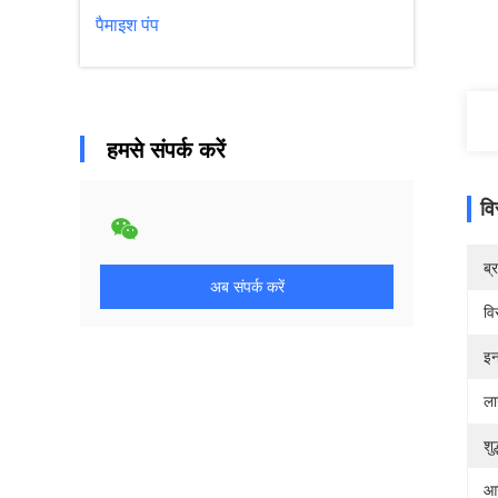
पैमाइश पंप
हमसे संपर्क करें
वि
ब्
अब संपर्क करें
वि
इन
ला
शु
आउ