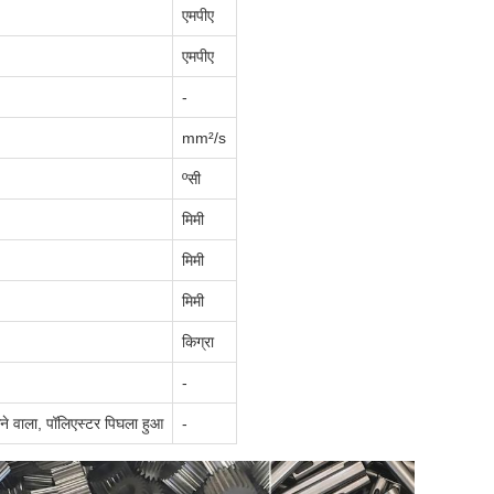
एमपीए
एमपीए
-
mm²/s
ºसी
मिमी
मिमी
मिमी
किग्रा
-
कने वाला, पॉलिएस्टर पिघला हुआ
-