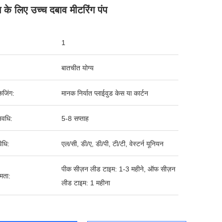
ग के लिए उच्च दबाव मीटरिंग पंप
1
बातचीत योग्य
ेजिंग:
मानक निर्यात प्लाईवुड केस या कार्टन
वधि:
5-8 सप्ताह
िधि:
एल/सी, डी/ए, डी/पी, टी/टी, वेस्टर्न यूनियन
पीक सीज़न लीड टाइम: 1-3 महीने, ऑफ सीज़न
षमता:
लीड टाइम: 1 महीना