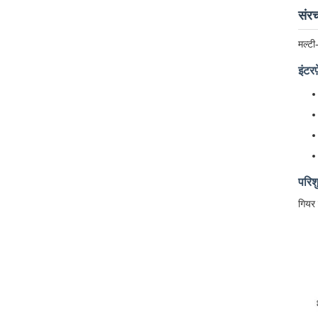
संरच
मल्टी
इंटर
परिश
गियर 