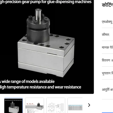
कोटिं
एमओक्यू:
कीमत:
मानक पैक
वितरण अ
भुगतान व
आपूर्ति क्