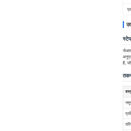
प्
उत
स्टे
जेआर 
अनुप्
है, ज
तकनी
वस्त
नमू
प्र
परि