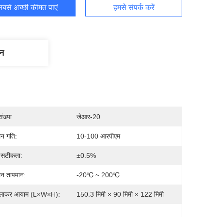
बसे अच्छी कीमत पाएं
हमसे संपर्क करें
णन
ंख्या
जेआर-20
न गति:
10-100 आरपीएम
 सटीकता:
±0.5%
न तापमान:
-20℃ ~ 200℃
िलाकर आयाम (L×W×H):
150.3 मिमी × 90 मिमी × 122 मिमी