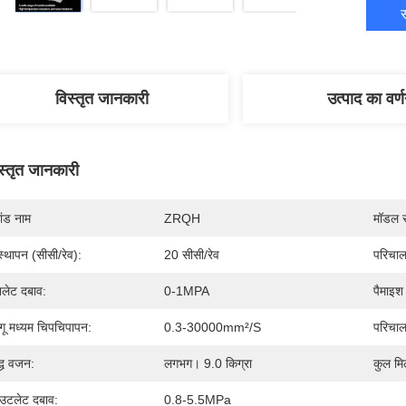
स
विस्तृत जानकारी
उत्पाद का वर्
स्तृत जानकारी
रांड नाम
ZRQH
मॉडल स
स्थापन (सीसी/रेव):
20 सीसी/रेव
परिचाल
लेट दबाव:
0-1MPA
पैमाइश
गू मध्यम चिपचिपापन:
0.3-30000mm²/S
परिचाल
द्ध वजन:
लगभग। 9.0 किग्रा
कुल म
टलेट दबाव:
0.8-5.5MPa