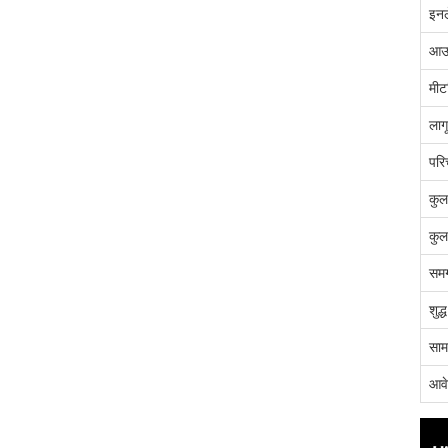
इनल
आउ
मीट
लाग
परि
कुल
कुल
समग
शुद
साम
आव