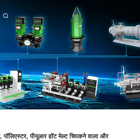
ल, पॉलिएस्टर, पीयूआर हॉट मेल्ट चिपकने वाला और