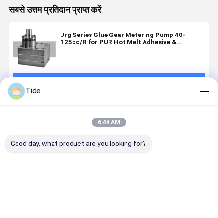
सबसे उत्तम प्रतिदान प्राप्त करें
Jrg Series Glue Gear Metering Pump 40-
125cc/R for PUR Hot Melt Adhesive &
Polyurethane Foaming
जारी रखें
Tide
अनुशंसित उत्पाद
6:44 AM
Good day, what product are you looking for?
Constant
Staple Fiber
Jrg Series (6-
High
Flow Jrg
Spinning
30cc/rev)
Precision
Precision
Pump Gear
Staple Fiber
Jrg-30 Sta
Gear
Metering
Spinning
Fiber
Metering
Pump for
Pump High
Spinning
सबसे अच्छी कीमत
सबसे अच्छी कीमत
सबसे अच्छी कीमत
सबसे अच्छी 