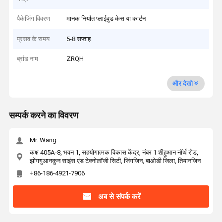
पैकेजिंग विवरण
मानक निर्यात प्लाईवुड केस या कार्टन
प्रसव के समय
5-8 सप्ताह
ब्रांड नाम
ZRQH
और देखो
सम्पर्क करने का विवरण
Mr. Wang
कक्ष 405A-8, भवन 1, सहयोगात्मक विकास केंद्र, नंबर 1 शीहुआन नॉर्थ रोड,
झोंगगुआनकुन साइंस एंड टेक्नोलॉजी सिटी, जिंगजिन, बाओडी जिला, तियानजिन
+86-186-4921-7906
अब से संपर्क करें