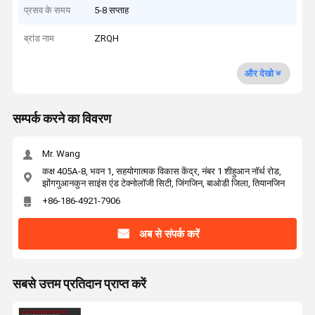
प्रसव के समय
5-8 सप्ताह
ब्रांड नाम
ZRQH
और देखो
सम्पर्क करने का विवरण
Mr. Wang
कक्ष 405A-8, भवन 1, सहयोगात्मक विकास केंद्र, नंबर 1 शीहुआन नॉर्थ रोड,
झोंगगुआनकुन साइंस एंड टेक्नोलॉजी सिटी, जिंगजिन, बाओडी जिला, तियानजिन
+86-186-4921-7906
अब से संपर्क करें
सबसे उत्तम प्रतिदान प्राप्त करें