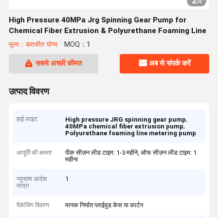
2
/
4
High Pressure 40MPa Jrg Spinning Gear Pump for
Chemical Fiber Extrusion & Polyurethane Foaming Line
मूल्य：बातचीत योग्य
MOQ：1
सबसे अच्छी कीमत
अब से संपर्क करें
उत्पाद विवरण
हाई लाइट
,
High pressure JRG spinning gear pump
,
40MPa chemical fiber extrusion pump
Polyurethane foaming line metering pump
आपूर्ति की क्षमता
पीक सीज़न लीड टाइम: 1-3 महीने, ऑफ सीज़न लीड टाइम: 1
महीना
न्यूनतम आदेश
1
मात्रा
पैकेजिंग विवरण
मानक निर्यात प्लाईवुड केस या कार्टन