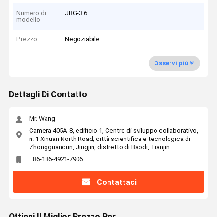
Numero di
JRG-3.6
modello
Prezzo
Negoziabile
Osservi più
Dettagli Di Contatto
Mr. Wang
Camera 405A-8, edificio 1, Centro di sviluppo collaborativo,
n. 1 Xihuan North Road, città scientifica e tecnologica di
Zhongguancun, Jingjin, distretto di Baodi, Tianjin
+86-186-4921-7906
Contattaci
Ottieni Il Miglior Prezzo Per