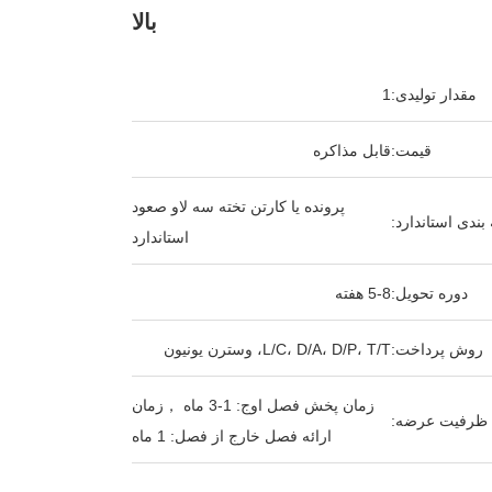
بالا
مقدار تولیدی:
1
قیمت:
قابل مذاکره
پرونده یا کارتن تخته سه لاو صعود
بندی استاندارد:
استاندارد
دوره تحویل:
5-8 هفته
روش پرداخت:
L/C، D/A، D/P، T/T، وسترن یونیون
زمان پخش فصل اوج: 1-3 ماه ，زمان
ظرفیت عرضه:
ارائه فصل خارج از فصل: 1 ماه