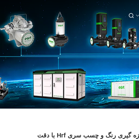
پمپ اندازه گیری رنگ و چسب سری Hrf با دقت