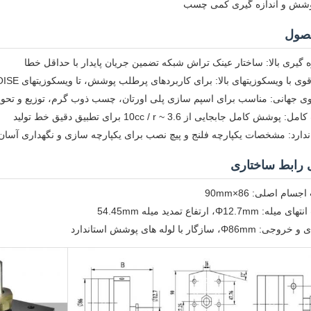
وشش و اندازه گیری کمی چسب
حصول
 گیری بالا: ساختار عینک تراش شبکه تضمین جریان پایدار با حداقل خطا
ا ویسکوزیتهای بالا: برای کاربردهای پرطلب پوشش، تا ویسکوزیتهای 10000POISE را مدیریت می کند
وی جهانی: مناسب برای اسپم سازی پلی اورتان، چسب ذوب گرم، توزیع و تحو
کامل جابجایی از 3.6 ~ 10cc / r برای تطبیق دقیق خط تولید
دارد: مشخصات یکپارچه فلنج و پیچ نصب برای یکپارچه سازی و نگهداری آسان
 رابط ساختاری
سام اصلی: 86×90mm
Φ12، ارتفاع تمدید میله 54.45mm
 سازگار با لوله های پوشش استاندارد