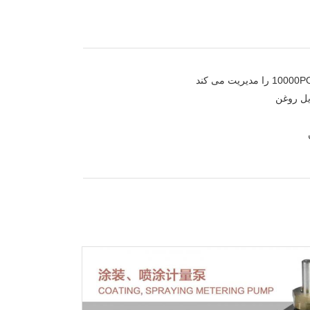
یل روغن