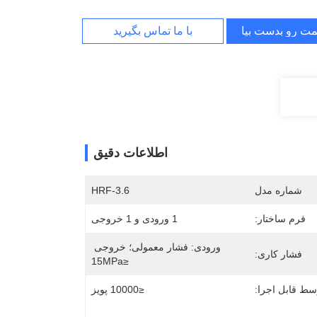
مت رو بدست بیار
با ما تماس بگیرید
اطلاعات دقیق
شماره مدل
HRF-3.6
فرم ساختار:
1 ورودی و 1 خروجی
ورودی: فشار معمولی؛ خروجی 
فشار کاری:
≤15MPa
ط ​​قابل اجرا:
≤10000 پویز