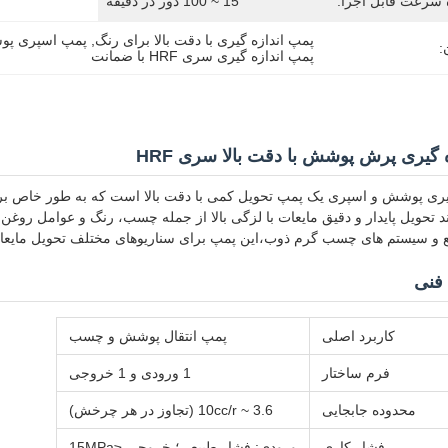
سرعت قابل اجرا:
15 ~ 100 دور در دقیقه
پمپ اندازه گیری با دقت بالا برای رنگ
, 
پمپ اسپری پوش
:
پمپ اندازه گیری سری HRF با ضمانت
 گیری پرش پوشش با دقت بالا سری HRF
گیری پوشش و اسپری یک پمپ تحویل کمی با دقت بالا است که به طور خاص 
 تحویل پایدار و دقیق مایعات با لزگی بالا از جمله چسب، رنگ و عوامل روغ
ع و سیستم های چسب گرم ذوب،این پمپ برای سناریوهای مختلف تحویل مایع
فنی
کاربرد اصلی
پمپ انتقال پوشش و چسب
فرم ساختار
1 ورودی و 1 خروجی
محدوده جابجایی
3.6 ~ 10cc/r (تجاوز در هر چرخش)
فشار کاری
ورودی: فشار طبیعی؛ خروجی ≤15MPa