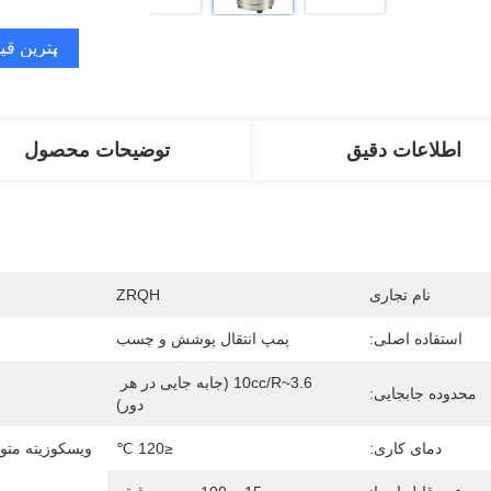
بهترین قی
اطلاعات دقیق
توضیحات محصول
نام تجاری
ZRQH
استفاده اصلی:
پمپ انتقال پوشش و چسب
3.6~10cc/R (جابه جایی در هر 
محدوده جابجایی:
دور)
دمای کاری:
≤120 ℃
ویسکوزیته متوس