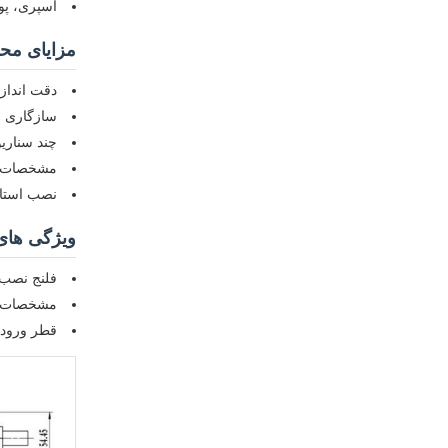
اسپری، پ
مزایای م
دقت اندازه
سازگاری قوی ب
چند سناری
مشخصات کامل: پوشش 
نصب استان
ویژگی های
فلنج نصب اج
مشخصات انتهای میله: .7mm
قطر ورودی و خروجی: Φ86mm،