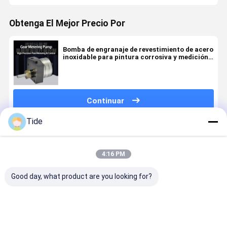
Obtenga El Mejor Precio Por
Bomba de engranaje de revestimiento de acero
inoxidable para pintura corrosiva y medición
de fluidos químicos
Continuar
Tide
Productos Recomendados
4:16 PM
Good day, what product are you looking for?
Constant
Jrg Series
Staple Fiber
Jrg Series 
Flow Jrg
Glue Gear
Spinning
30cc/rev)
Precision
Metering
Pump Gear
Staple Fib