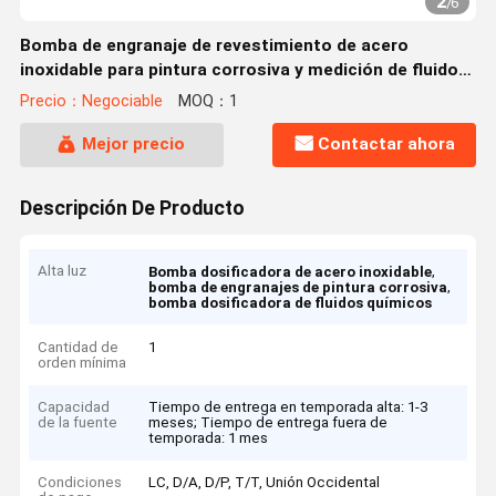
2
/
6
Bomba de engranaje de revestimiento de acero
inoxidable para pintura corrosiva y medición de fluidos
químicos
Precio：Negociable
MOQ：1
Mejor precio
Contactar ahora
Descripción De Producto
Alta luz
,
Bomba dosificadora de acero inoxidable
,
bomba de engranajes de pintura corrosiva
bomba dosificadora de fluidos químicos
Cantidad de
1
orden mínima
Capacidad
Tiempo de entrega en temporada alta: 1-3
de la fuente
meses; Tiempo de entrega fuera de
temporada: 1 mes
Condiciones
LC, D/A, D/P, T/T, Unión Occidental