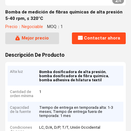
2
/
4
Bomba de medición de fibras químicas de alta presión
5-40 rpm, ≤ 320°C
Precio：Negociable
MOQ：1
Mejor precio
Contactar ahora
Descripción De Producto
Alta luz
,
Bomba dosificadora de alta presión
,
bomba dosificadora de fibra química
bomba adhesiva de hilatura textil
Cantidad de
1
orden mínima
Capacidad
Tiempo de entrega en temporada alta: 1-3
de la fuente
meses; Tiempo de entrega fuera de
temporada: 1 mes
Condiciones
LC, D/A, D/P, T/T, Unión Occidental