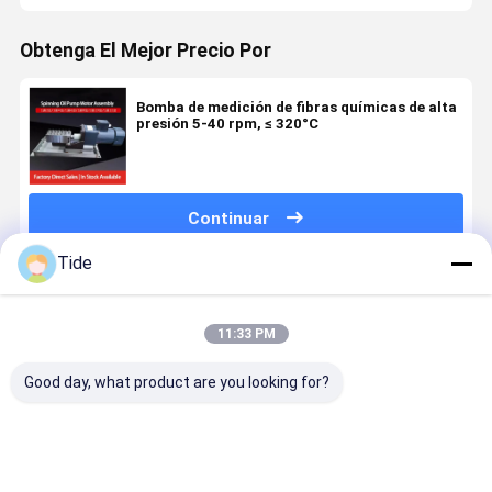
Obtenga El Mejor Precio Por
Bomba de medición de fibras químicas de alta
presión 5-40 rpm, ≤ 320°C
Continuar
Tide
Productos Recomendados
11:33 PM
Good day, what product are you looking for?
Jrg-2.4X2
Bomba
0.6-3.6cc/Rev
Jrg bomba
2.4cc/Rev
dosificadora
bomba de
engranajes
bomba de
giratoria de 1
medición de
pegament