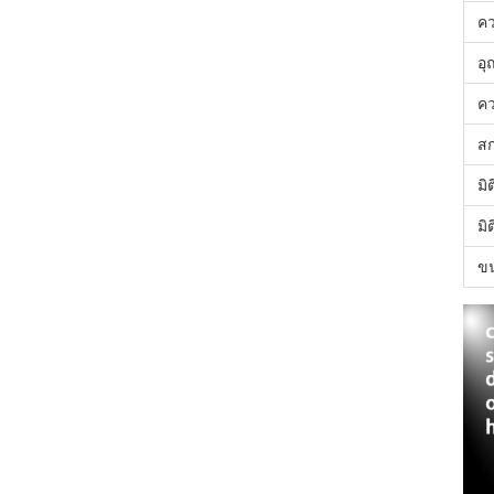
ค
อุ
คว
สก
มิ
มิ
ขน