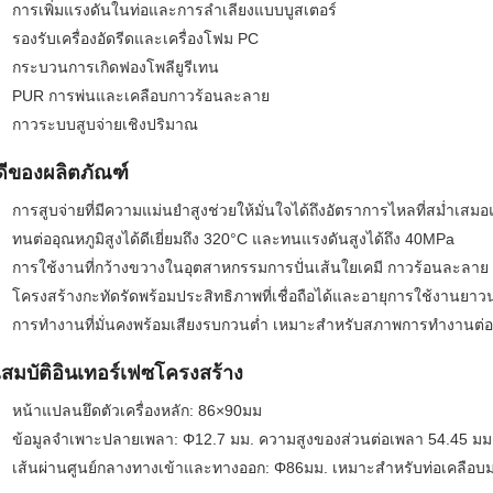
การเพิ่มแรงดันในท่อและการลำเลียงแบบบูสเตอร์
รองรับเครื่องอัดรีดและเครื่องโฟม PC
กระบวนการเกิดฟองโพลียูรีเทน
PUR การพ่นและเคลือบกาวร้อนละลาย
กาวระบบสูบจ่ายเชิงปริมาณ
ดีของผลิตภัณฑ์
การสูบจ่ายที่มีความแม่นยำสูงช่วยให้มั่นใจได้ถึงอัตราการไหลที่สม่ำเส
ทนต่ออุณหภูมิสูงได้ดีเยี่ยมถึง 320°C และทนแรงดันสูงได้ถึง 40MPa
การใช้งานที่กว้างขวางในอุตสาหกรรมการปั่นเส้นใยเคมี กาวร้อนละลา
โครงสร้างกะทัดรัดพร้อมประสิทธิภาพที่เชื่อถือได้และอายุการใช้งานยา
การทำงานที่มั่นคงพร้อมเสียงรบกวนต่ำ เหมาะสำหรับสภาพการทำงานต่อ
สมบัติอินเทอร์เฟซโครงสร้าง
หน้าแปลนยึดตัวเครื่องหลัก: 86×90มม
ข้อมูลจำเพาะปลายเพลา: Φ12.7 มม. ความสูงของส่วนต่อเพลา 54.45 มม
เส้นผ่านศูนย์กลางทางเข้าและทางออก: Φ86มม. เหมาะสำหรับท่อเคลือ