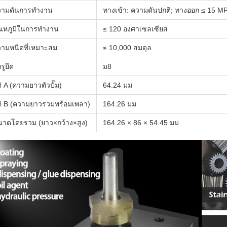
วามดันการทำงาน
ทางเข้า: ความดันปกติ; ทางออก ≤ 15 M
ณหภูมิในการทำงาน
≤ 120 องศาเซลเซียส
ามหนืดที่เหมาะสม
≤ 10,000 สมดุล
รูยึด
ม8
ติ A (ความยาวตัวปั๊ม)
64.24 มม
ติ B (ความยาวรวมพร้อมเพลา)
164.26 มม
าดโดยรวม (ยาว×กว้าง×สูง)
164.26 × 86 × 54.45 มม