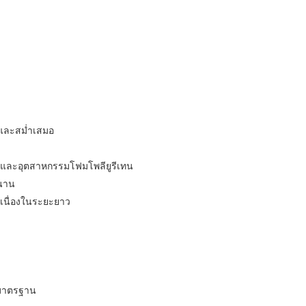
มอและสม่ำเสมอ
ย และอุตสาหกรรมโฟมโพลียูรีเทน
วนาน
เนื่องในระยะยาว
บมาตรฐาน