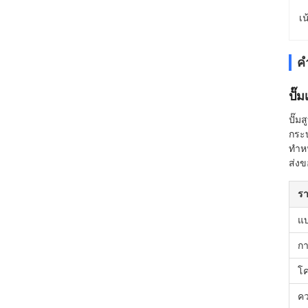
เน
ค
ปั๊
ปั๊ม
กระบ
ทำหน
ส่ง
ร
แบ
กา
โค
ค