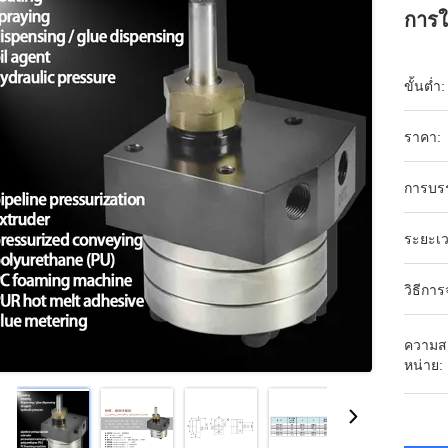
การใ
ขั้นต่ำ:
ราคา:
การบร
ระยะเว
วิธีการ
ความส
หน่าย: