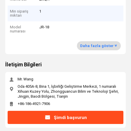
Min sipariş
1
miktarı
Model
JR-18
numarası
Daha fazla göster
İletişim Bilgileri
Mr. Wang
Oda 405A-8, Bina 1, İşbirliği Geliştirme Merkezi, 1 numaralı
Xihuan Kuzey Yolu, Zhongguancun Bilim ve Teknoloji Şehri,
Jingjin, Baodi Bölgesi, Tianjin
+86-186-4921-7906
Şimdi başvurun