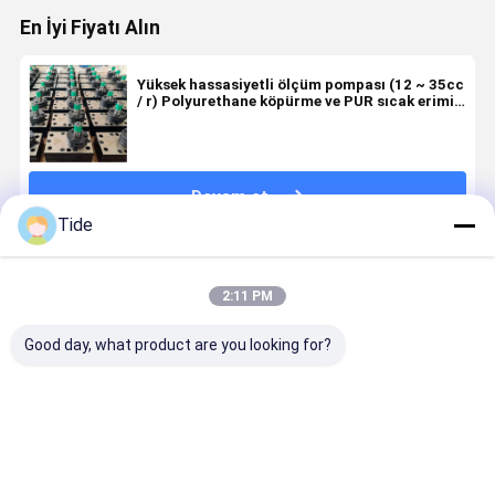
En İyi Fiyatı Alın
Yüksek hassasiyetli ölçüm pompası (12 ~ 35cc
/ r) Polyurethane köpürme ve PUR sıcak erimiş
yapıştırıcı için
Devam et
Tide
Önerilen Ürünler
2:11 PM
Good day, what product are you looking for?
Jrg-2.4X2
Pet Naylon
0.6-3.6cc/Rev
Jrg, kimya
2.4cc/Rev
Filament
Kimyasal
lif ve
Yüksek
İplikçiliği için
Fiber
yapıştırıcı
hassasiyetli
1 Giriş 2
Spinning
dozaj