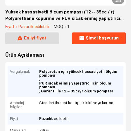
2
/
4
Yüksek hassasiyetli ölçüm pompası (12 ~ 35cc / r)
Polyurethane köpürme ve PUR sıcak erimiş yapıştırıcı
için
Fiyat：Pazarlık edilebilir
MOQ：1
En iyi fiyat
Şimdi başvurun
Ürün Açıklaması
Vurgulamak
Polyuretan için yüksek hassasiyetli ölçüm
pompası
,
PUR sıcak erimiş yapıştırıcı için ölçüm
pompası
,
Garanti ile 12 ~ 35cc/r ölçüm pompası
Ambalaj
Standart ihracat kontrplak kılıfı veya karton
bilgileri
Fiyat
Pazarlık edilebilir
Marka adı
ZRQH