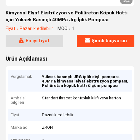
2
/
4
Kimyasal Elyaf Ekstrüzyon ve Poliüretan Köpük Hattı
için Yüksek Basınçlı 40MPa Jrg İplik Pompası
Fiyat：Pazarlık edilebilir
MOQ：1
En iyi fiyat
Şimdi başvurun
Ürün Açıklaması
Vurgulamak
,
Yüksek basınçlı JRG iplik dişli pompası
,
40MPa kimyasal elyaf ekstrüzyon pompası
Poliüretan köpük hattı ölçüm pompası
Ambalaj
Standart ihracat kontrplak kılıfı veya karton
bilgileri
Fiyat
Pazarlık edilebilir
Marka adı
ZRQH