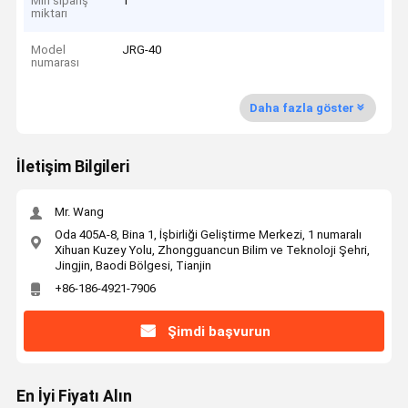
Min sipariş
1
miktarı
Model
JRG-40
numarası
Daha fazla göster
İletişim Bilgileri
Mr. Wang
Oda 405A-8, Bina 1, İşbirliği Geliştirme Merkezi, 1 numaralı
Xihuan Kuzey Yolu, Zhongguancun Bilim ve Teknoloji Şehri,
Jingjin, Baodi Bölgesi, Tianjin
+86-186-4921-7906
Şimdi başvurun
En İyi Fiyatı Alın