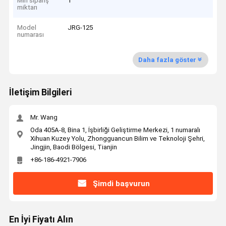
Min sipariş
1
miktarı
Model
JRG-125
numarası
Daha fazla göster
İletişim Bilgileri
Mr. Wang
Oda 405A-8, Bina 1, İşbirliği Geliştirme Merkezi, 1 numaralı
Xihuan Kuzey Yolu, Zhongguancun Bilim ve Teknoloji Şehri,
Jingjin, Baodi Bölgesi, Tianjin
+86-186-4921-7906
Şimdi başvurun
En İyi Fiyatı Alın