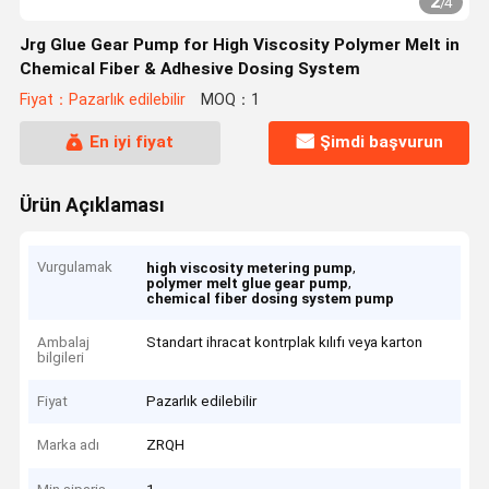
2
/
4
Jrg Glue Gear Pump for High Viscosity Polymer Melt in
Chemical Fiber & Adhesive Dosing System
Fiyat：Pazarlık edilebilir
MOQ：1
En iyi fiyat
Şimdi başvurun
Ürün Açıklaması
Vurgulamak
,
high viscosity metering pump
,
polymer melt glue gear pump
chemical fiber dosing system pump
Ambalaj
Standart ihracat kontrplak kılıfı veya karton
bilgileri
Fiyat
Pazarlık edilebilir
Marka adı
ZRQH