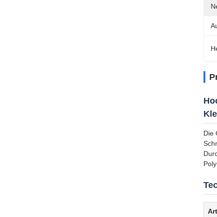
N
A
H
P
Hoc
Kl
Die 
Schm
Durc
Poly
Tec
Art