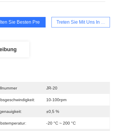
lten Sie Besten Preis
Treten Sie Mit Uns In Verbindung
eibung
llnummer
JR-20
ebsgeschwindigkeit:
10-100rpm
enauigkeit:
±0,5 %
ebstemperatur:
-20 °C ~ 200 °C