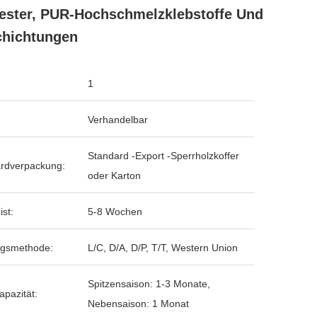
ester, PUR-Hochschmelzklebstoffe Und
hichtungen
1
Verhandelbar
Standard -Export -Sperrholzkoffer
rdverpackung:
oder Karton
ist:
5-8 Wochen
ngsmethode:
L/C, D/A, D/P, T/T, Western Union
Spitzensaison: 1-3 Monate,
apazität:
Nebensaison: 1 Monat