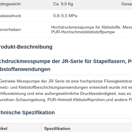
ettogewicht:
Ca. 9,0 Kg
Gesa
uslassdruck:
0,8–5,5 MPa
Hochdruckmesspumpe für Klebstoffe
, 
Mess
ervorheben:
PUR-Hochschmelzklebstoffpumpe
rodukt-Beschreibung
hdruckmesspumpe der JR-Serie für Stapelfasern, P
ebstoffanwendungen
Getriebe-Messpumpe der JR-Serie ist eine hochpräzise Flüssigkeitstrans
elz- und Klebstoffbeschichtungsanwendungen entwickelt wurde.mit eine
hflussleistung und eine außergewöhnliche Druckbeständigkeit, was es i
urethan-Schaumgebung, PUR-Hotmelt-Klebstoffsprühen,und andere Pr
hnische Spezifikation
ikel
Spezifikation