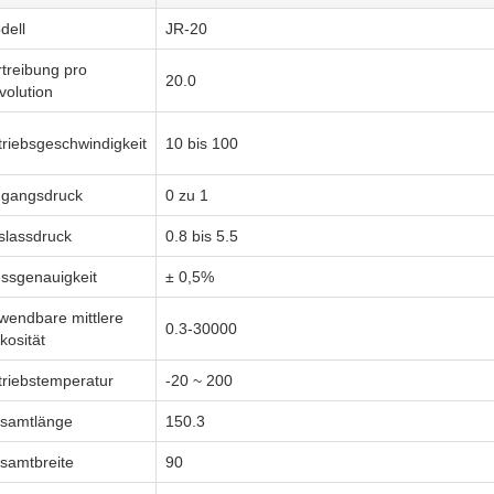
dell
JR-20
rtreibung pro
20.0
volution
triebsgeschwindigkeit
10 bis 100
ngangsdruck
0 zu 1
slassdruck
0.8 bis 5.5
ssgenauigkeit
± 0,5%
wendbare mittlere
0.3-30000
kosität
triebstemperatur
-20 ~ 200
samtlänge
150.3
samtbreite
90