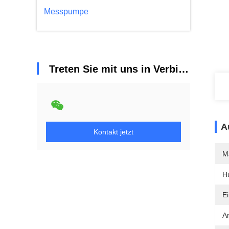
Messpumpe
Treten Sie mit uns in Verbindung
A
Kontakt jetzt
M
H
E
An