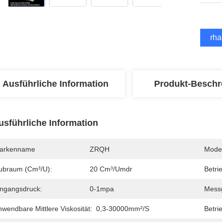
Erha
Ausführliche Information
Produkt-Beschr
usführliche Information
arkenname
ZRQH
Mode
ubraum (cm³/U):
20 Cm³/Umdr
Betri
ingangsdruck:
0-1mpa
Messg
wendbare Mittlere Viskosität:
0,3-30000mm²/S
Betri