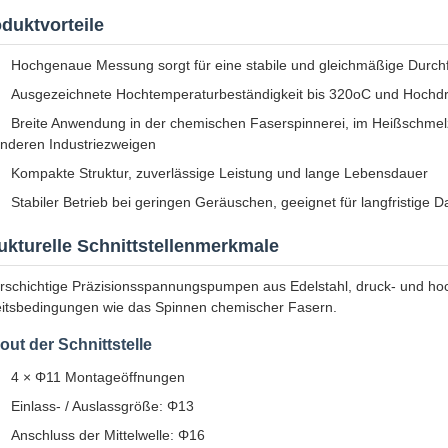
duktvorteile
Hochgenaue Messung sorgt für eine stabile und gleichmäßige Durchf
Ausgezeichnete Hochtemperaturbeständigkeit bis 320oC und Hochdr
Breite Anwendung in der chemischen Faserspinnerei, im Heißschmel
nderen Industriezweigen
Kompakte Struktur, zuverlässige Leistung und lange Lebensdauer
Stabiler Betrieb bei geringen Geräuschen, geeignet für langfristige
ukturelle Schnittstellenmerkmale
schichtige Präzisionsspannungspumpen aus Edelstahl, druck- und hoc
itsbedingungen wie das Spinnen chemischer Fasern.
out der Schnittstelle
4 × Φ11 Montageöffnungen
Einlass- / Auslassgröße: Φ13
Anschluss der Mittelwelle: Φ16