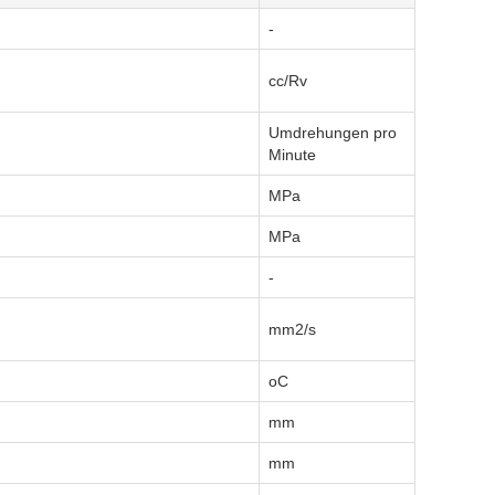
-
cc/Rv
Umdrehungen pro
Minute
MPa
MPa
-
mm2/s
oC
mm
mm