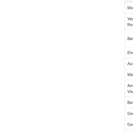
Mo
Ve
Re
Be
Ei
Au
Me
An
Vis
Be
Ge
Ge