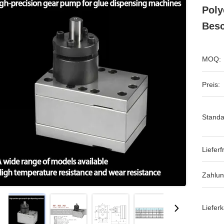
Poly
Besc
MOQ:
Preis:
Standa
Lieferfr
Zahlu
Lieferk