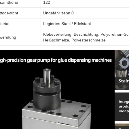
samthöhe
122
ttogewicht
Ungefähr zehn.0
terial
Legiertes Stahl / Edelstahl
Klebeverteilung, Beschichtung, Polyurethan-S
wendung
Heißschmelze, Polyesterschmelze