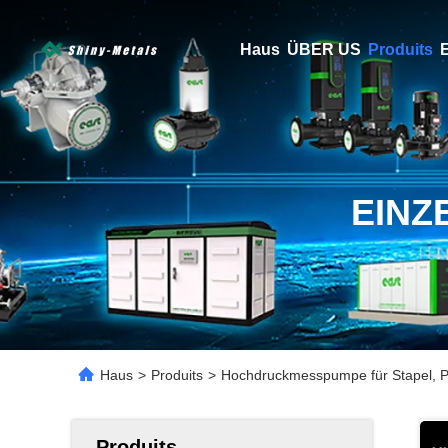
Haus
ÜBER US
Produits
E
EINZ
Haus
>
Produits
>
Hochdruckmesspumpe für Stapel, P
Produits