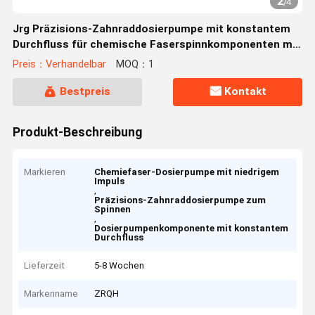
2
/
4
Jrg Präzisions-Zahnraddosierpumpe mit konstantem
Durchfluss für chemische Faserspinnkomponenten mit
niedrigem Impuls
Preis：Verhandelbar
MOQ：1
Bestpreis
Kontakt
Produkt-Beschreibung
Markieren
Chemiefaser-Dosierpumpe mit niedrigem
Impuls
,
Präzisions-Zahnraddosierpumpe zum
Spinnen
,
Dosierpumpenkomponente mit konstantem
Durchfluss
Lieferzeit
5-8 Wochen
Markenname
ZRQH