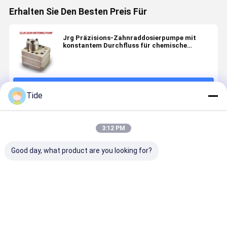
Erhalten Sie Den Besten Preis Für
Jrg Präzisions-Zahnraddosierpumpe mit
konstantem Durchfluss für chemische
Faserspinnkomponenten mit niedrigem Impuls
Fortsetzen
Tide
Empfohlene Produkte
3:12 PM
Good day, what product are you looking for?
Jrg-2.4X2
Spinn-
0,6–3,6
Jrg-
2.4cc/Rev
Dosierpumpe
cm³/Umdrehung
Kleibgetr
Hochpräzisions-
mit 1 Einlass
Chemiefaser-
für die
Pumpe für die
und 2
Spinndosierpumpe
Schmelze 
Messung von
Auslässen für
(ein Einlass,
Polymeren