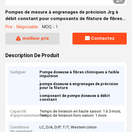
2
/
4
Pompes de mesure à engrenages de précision Jrg à
débit constant pour composants de filature de fibres
chimiques à faible impulsion
Prix：Négociable
MOQ：1
meilleur prix
Contactez
Description De Produit
Surligner
Pompe doseuse à fibres chimiques à faible
impulsion
,
pompe doseuse à engrenages de précision
pour la filature
,
composant de pompe doseuse à débit
constant
Capacité
Temps de livraison en haute saison: 1 à 3 mois;
d'approvisionnement
Temps de livraison hors saison: 1 mois
Conditions
LC, D/A, D/P, T/T, Western Union
de paiement