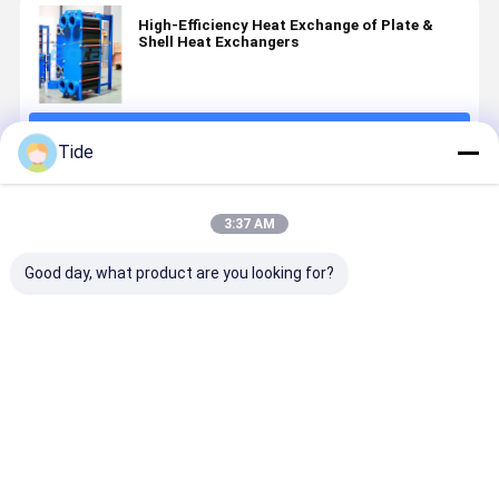
High-Efficiency Heat Exchange of Plate &
Shell Heat Exchangers
Fortsetzen
Tide
Empfohlene Produkte
3:37 AM
Good day, what product are you looking for?
Plates and
Hocheffiziente
Hocheffiziente
Abnehmba
Gaskets for
Wärmeaustauschgeräte
Plattenwärmetauscher
Plattenve
Plate Heat
für Platten-
Maßgeschneiderte
für die lei
Exchangers
und
Kondensationslösungen
Lebensmitt
Schalenwärmeaustauschgeräte
und
Bestpreis
Bestpreis
Bestpreis
Bestprei
Getränkein