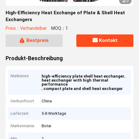
2
/
3
High-Efficiency Heat Exchange of Plate & Shell Heat
Exchangers
Preis：Verhandelbar
MOQ：1
Bestpreis
Kontakt
Produkt-Beschreibung
Markieren
,
high-efficiency plate shell heat exchanger
heat exchanger with high thermal
performance
,
compact plate and shell heat exchanger
Herkunftsort
China
Lieferzeit
5-8 Werktage
Markenname
Botai
Min
1