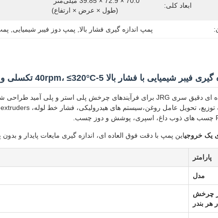
70.0 × 72.9 × 39.85 میلی‌متر 
ابعاد کلی:
(طول × عرض × ارتفاع)
:
پمپ اندازه گیری فشار بالا
, 
پمپ دوز فیبر شیمیایی
, 
پمپ
بر شیمیایی با فشار بالا 5-40rpm، ≤320°C تکسلی و دوز چسب
پمپ چرخ دنده ای دقیق سری JRG برای فرآیندهای چرخش پلی استر و پلی
 یک خروجی
این پمپ با دقت فوق العاده ای، اندازه گیری مایعات پایدار و بدون پ
پارامتر
مدل
هر چرخش
 هر بندر