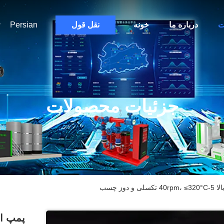
ت
درباره ما
خونه
نقل قول
Persian
جزئیات محصولات
ز چسب