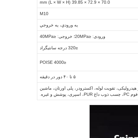
70.0 × 72.9 × 39.85 mm (L × W × H)
M10
يه ورودي، يه خروجي
ورودی: ≤20MPa؛ خروجی: ≤40MPa
≤320 درجه سانتیگراد
≤4000 POISE
۵ تا ۴۰ دور در دقیقه
 هیدرولیکی، تقویت لوله، اکسترودر، پلی اورتان، ماشین
فوم PC، چسب ذوب داغ PUR، اسپری، پوشش و غیره.