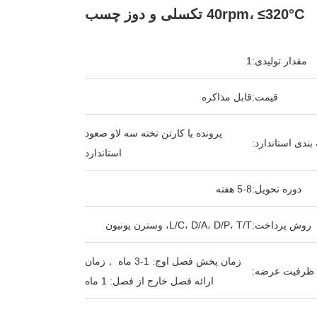
40rpm، ≤320°C تکسلی و دوز چسب
مقدار تولیدی:
1
قیمت:
قابل مذاکره
پرونده یا کارتن تخته سه لاو صعود
بندی استاندارد:
استاندارد
دوره تحویل:
5-8 هفته
روش پرداخت:
L/C، D/A، D/P، T/T، وسترن یونیون
زمان پخش فصل اوج: 1-3 ماه ，زمان
ظرفیت عرضه:
ارائه فصل خارج از فصل: 1 ماه