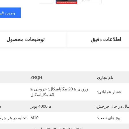
بهترین قی
اطلاعات دقیق
توضیحات محصول
نام تجاری
ZRQH
ورودی ≤ 20 مگاپاسکال؛ خروجی ≤ 
فشار عملیاتی:
40 مگاپاسکال
یال در حال چرخش:
≤ 4000 پویز
س
پیچ های نصب:
M10
تخلیه در هر چرخ