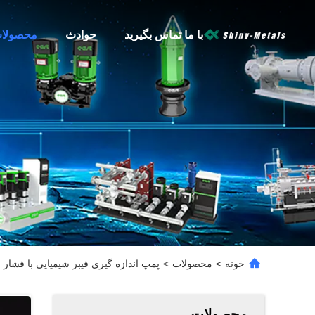
با ما تماس بگیرید
حوادث
محصولا
خونه
>
محصولات
>
پمپ اندازه گیری فیبر شیمیایی با فشار بالا 5-40rpm، ≤320°C تکسلی و دو
محصولات