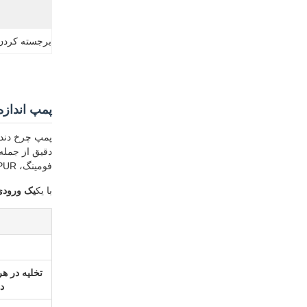
برجسته کردن
پمپ اندازه گیری فی
فومینگ، PUR چسب های ذوب داغ، اسپری، پوشش و دوز چسب.
با یک
یک ورودی
تخلیه در 
در