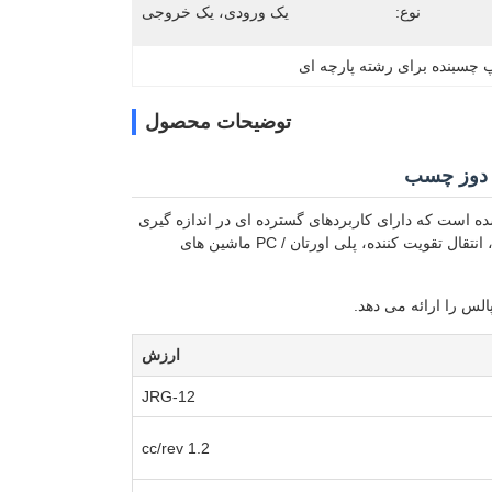
نوع:
یک ورودی، یک خروجی
 چسبنده برای رشته پارچه ای
توضیحات محصول
 آمید طراحی شده است که دارای کاربردهای گسترده ای در اندازه گیری
دقیق از جمله توزیع، تحویل عامل روغن،سیستم های هیدرولیکی، فشار خط لوله، extruders، انتقال تقویت کننده، پلی اورتان / PC ماشین های
الس را ارائه می دهد.
ارزش
JRG-12
1.2 cc/rev