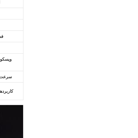
ا
فش
ويسکوز
سرعت ع
کاربرده