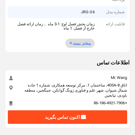
شماره مدل
JRG-3.6
قابلیت ارائه
زمان پخش فصل اوج: 1-3 ماه ，زمان ارائه فصل
خارج از فصل: 1 ماه
بیشتر ببینید
اطلاعات تماس
Mr. Wang
اتاق 405A-8، ساختمان 1، مرکز توسعه همکاری، شماره 1 جاده
شمال شیوان، شهر علم و فناوری ژونگ گوانکن، جینگجین، منطقه
باودی، تیانجین
+86-186-4921-7906
اکنون تماس بگیرید