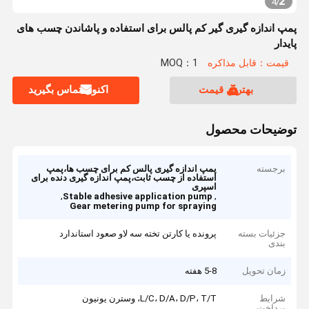
2
4
/
پمپ اندازه گیری گیر کم پالس برای استفاده و پاشاندن چسب های
پایدار
قیمت：قابل مذاکره
MOQ：1
بهترین قیمت
اکنون تماس بگیرید
توضیحات محصول
برجسته
پمپ اندازه گیری پالس کم برای چسب ها،پمپ
استفاده از چسب ثابت،پمپ اندازه گیری دنده برای
اسپری
,
,
Stable adhesive application pump
Gear metering pump for spraying
جزئیات بسته
پرونده یا کارتن تخته سه لاو صعود استاندارد
بندی
زمان تحویل
5-8 هفته
شرایط
L/C، D/A، D/P، T/T، وسترن یونیون
پرداخت