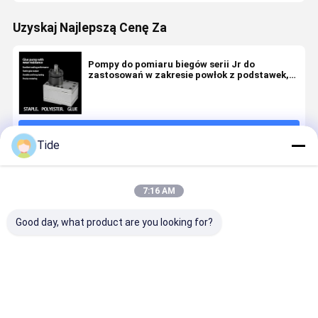
Uzyskaj Najlepszą Cenę Za
Pompy do pomiaru biegów serii Jr do
zastosowań w zakresie powłok z podstawek,
poliestru i kleju
Kontyntynuj
Tide
Polecane Produkty
7:16 AM
Good day, what product are you looking for?
Jrg-2.4X2 2,4
1 Wjazd 2
0.6-3.6cc/Rev
Jrg pompa
cm3/obr.
Wjazdy
Pompa
złącza kle
Precyzyjna
Pompa
pomiarowa
do topieni