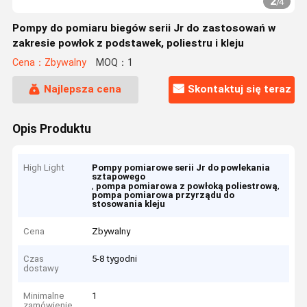
2
/
4
Pompy do pomiaru biegów serii Jr do zastosowań w
zakresie powłok z podstawek, poliestru i kleju
Cena：Zbywalny
MOQ：1
Najlepsza cena
Skontaktuj się teraz
Opis Produktu
High Light
Pompy pomiarowe serii Jr do powlekania
sztapowego
,
,
pompa pomiarowa z powłoką poliestrową
pompa pomiarowa przyrządu do
stosowania kleju
Cena
Zbywalny
Czas
5-8 tygodni
dostawy
Minimalne
1
zamówienie