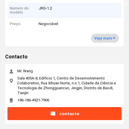
Número do
JRG-1.2
modelo
Preço
Negociável
Veja mais
Contacto
Mr. Wang
Sala 405A-8, Edifício 1, Centro de Desenvolvimento
Colaborativo, Rua Xihuan Norte, n.o 1, Cidade da Ciência e
Tecnologia de Zhongguancun, Jingjin, Distrito de Baodi,
Tianjin
+86-186-4921-7906
contacto