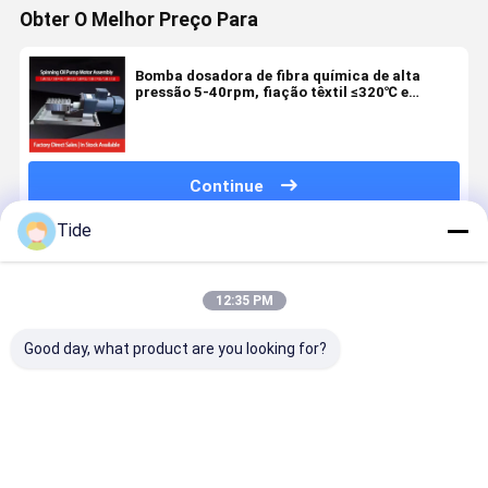
Obter O Melhor Preço Para
Bomba dosadora de fibra química de alta
pressão 5-40rpm, fiação têxtil ≤320℃ e
dosagem de adesivo
Continue
Tide
Produtos Recomendados
12:35 PM
Good day, what product are you looking for?
Jrg-2.4X2
Bomba
0.6-3.6cc/Rev
Jrg Glue G
2.4cc/Rev de
dosadora
bomba de
Pump para
alta precisão
giratória de 1
medição de
fusão de
de fibras
entrada e 2
fibras
polímeros 
químicas de
saídas para
químicas
alta
Melhor preço
Melhor preço
Melhor preço
Melhor pr