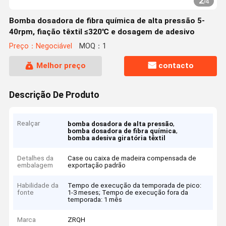
2
/
4
Bomba dosadora de fibra química de alta pressão 5-
40rpm, fiação têxtil ≤320℃ e dosagem de adesivo
Preço：Negociável
MOQ：1
Melhor preço
contacto
Descrição De Produto
Realçar
,
bomba dosadora de alta pressão
,
bomba dosadora de fibra química
bomba adesiva giratória têxtil
Detalhes da
Case ou caixa de madeira compensada de
embalagem
exportação padrão
Habilidade da
Tempo de execução da temporada de pico:
fonte
1-3 meses; Tempo de execução fora da
temporada: 1 mês
Marca
ZRQH