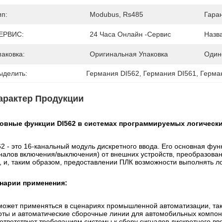
ип:
Modubus, Rs485
Гара
ЕРВИС:
24 Часа Онлайн -сервис
Назв
паковка:
Оригинальная Упаковка
Один
ыделить:
Германия DI562
, 
Германия DI561
, 
Герма
арактер Продукции
овные функции DI562 в системах программируемых логически
62 - это 16-канальный модуль дискретного ввода. Его основная фу
гналов включения/выключения) от внешних устройств, преобразова
, и, таким образом, предоставлении ПЛК возможности выполнять л
нарии применения:
может применяться в сценариях промышленной автоматизации, так
оты и автоматические сборочные линии для автомобильных компон
оответствует требованиям системы к сбору сигналов дискретного вв