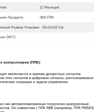
нтия:
12 Месяцев
ание Продукта:
Эбб ПЛК
очный Размер Упаковки:
25x15x50 См
ния DI571
х контроллеров (ПЛК):
нкция заключается в приеме дискретных сигналов
нии этих сигналов в цифровые сигналы, распознаваемые
огические операции и задачи управления.
их как автоматизированные погрузочно-разгрузочные
ентов. Он совместим с ПЛК ABB (например, ПЛК PM583)
ода.