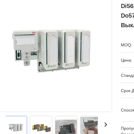
Di56
Do5
Вык
MOQ:
Цена:
Станда
Срок Д
Спосо
Пропу