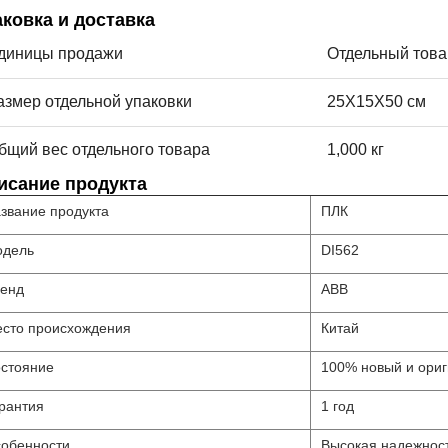
аковка и доставка
диницы продажи
Отдельный това
азмер отдельной упаковки
25X15X50 см
бщий вес отдельного товара
1,000 кг
исание продукта
звание продукта
ПЛК
дель
DI562
енд
ABB
сто происхождения
Китай
стояние
100% новый и ори
рантия
1 год
обенности
Высокая надежнос