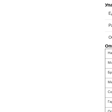
Уп
Е
Р
О
Оп
На
Мо
Бр
Ме
Со
Га
Ос