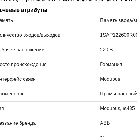
ючевые атрибуты
амять
Память ввода/
оличество входов/выходов
1SAP122600R0
абочее напряжение
220 В
есто происхождения
Германия
нтерфейс связи
Modubus
рименение
Промышленный 
ип
Modubus, rs485
азвание бренда
ABB