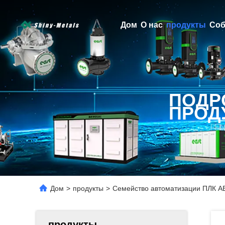
Дом
О нас
продукты
Соб
ПОДР
ПРОД
Дом
>
продукты
>
Семейство автоматизации ПЛК AB
продукты