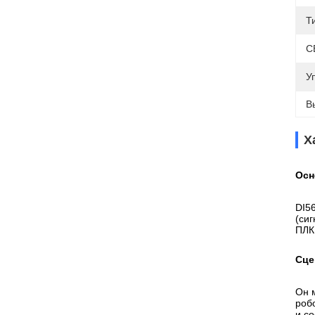
Т
С
У
В
Х
Осн
DI5
(си
ПЛК
Сце
Он 
роб
и с