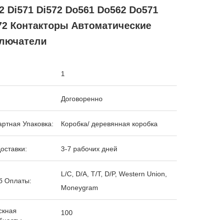
2 Di571 Di572 Do561 Do562 Do571
72 Контакторы Автоматические
лючатели
1
Договоренно
ртная Упаковка:
Коробка/ деревянная коробка
оставки:
3-7 рабочих дней
L/C, D/A, T/T, D/P, Western Union,
б Оплаты:
Moneygram
скная
100