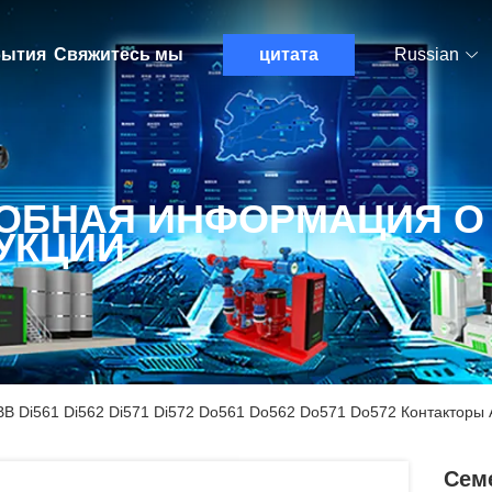
ытия
Свяжитесь мы
цитата
Russian
ОБНАЯ ИНФОРМАЦИЯ О
УКЦИИ
B Di561 Di562 Di571 Di572 Do561 Do562 Do571 Do572 Контакторы
Сем