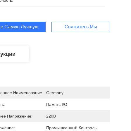
бность:
те Самую Лучшую Цену
Свяжитесь Мы
дукции
енное Наименование
Germany
ть:
Память I/O
чее Напряжение:
220В
ожение:
Промышленный Контроль