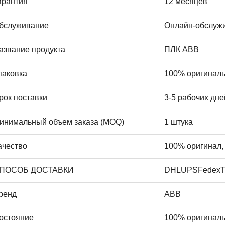
арантия
12 месяцев
бслуживание
Онлайн-обслужи
азвание продукта
ПЛК ABB
паковка
100% оригиналь
рок поставки
3-5 рабочих дне
инимальный объем заказа (MOQ)
1 штука
ачество
100% оригинал,
ПОСОБ ДОСТАВКИ
DHLUPSFedex
ренд
ABB
остояние
100% оригинал