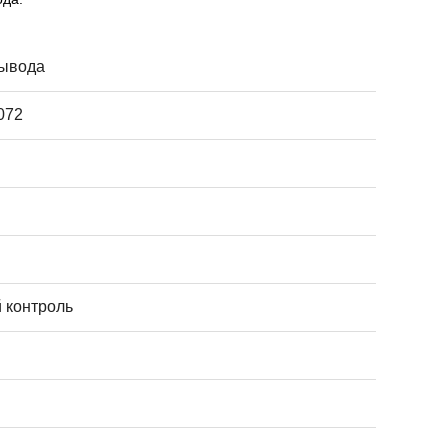
вывода
072
контроль