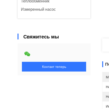
Теплообменник
Измеренный насос
Свяжитесь мы
П
Контакт теперь
М
Н
Н
И