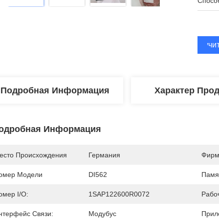
Спосо
Получи
Подробная Информация
Характер Про
одробная Информация
есто Происхождения
Германия
Фирм
омер Модели
DI562
Памя
омер I/O:
1SAP122600R0072
Рабо
нтерфейс Связи:
Модубус
Прил