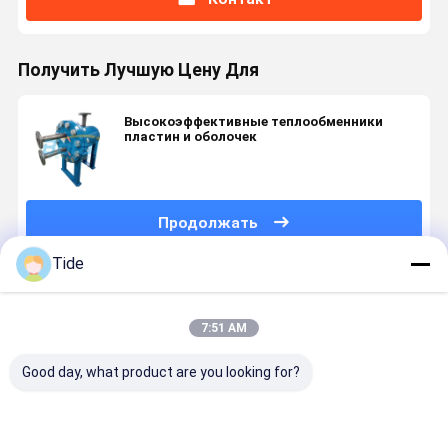
Получить Лучшую Цену Для
Высокоэффективные теплообменники
пластин и оболочек
Продолжать
Tide
Порекомендованные Продукты
7:51 AM
Good day, what product are you looking for?
Plates and
High-
Высокоэффективные
Отсоедин