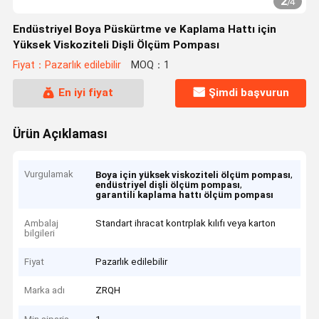
2
/
4
Endüstriyel Boya Püskürtme ve Kaplama Hattı için
Yüksek Viskoziteli Dişli Ölçüm Pompası
Fiyat：Pazarlık edilebilir
MOQ：1
En iyi fiyat
Şimdi başvurun
Ürün Açıklaması
Vurgulamak
,
Boya için yüksek viskoziteli ölçüm pompası
,
endüstriyel dişli ölçüm pompası
garantili kaplama hattı ölçüm pompası
Ambalaj
Standart ihracat kontrplak kılıfı veya karton
bilgileri
Fiyat
Pazarlık edilebilir
Marka adı
ZRQH