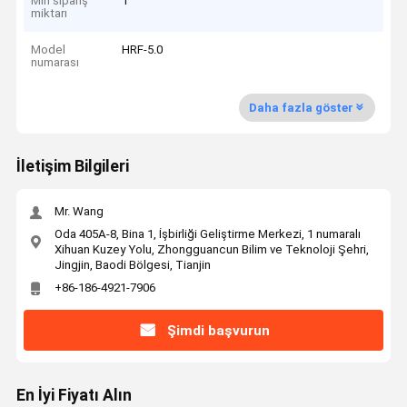
Min sipariş
1
miktarı
Model
HRF-5.0
numarası
Daha fazla göster
İletişim Bilgileri
Mr. Wang
Oda 405A-8, Bina 1, İşbirliği Geliştirme Merkezi, 1 numaralı
Xihuan Kuzey Yolu, Zhongguancun Bilim ve Teknoloji Şehri,
Jingjin, Baodi Bölgesi, Tianjin
+86-186-4921-7906
Şimdi başvurun
En İyi Fiyatı Alın